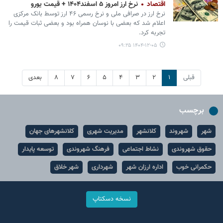
اقتصاد
نرخ ارز امروز ۵ اسفند۱۴۰۴ + قیمت یورو
نرخ ارز در صرافی ملی و نرخ رسمی ۴۶ ارز توسط بانک مرکزی
اعلام شد که بعضی با نوسان همراه بود و بعضی ثبات قیمت را
تجربه کرد.
۱۴۰۴-۱۲-۰۵ ۰۹:۲۵
قبلی
۱
۲
۳
۴
۵
۶
۷
۸
بعدی
برچسب
شهر
شهروند
کلانشهر
مدیریت شهری
کلانشهرهای جهان
حقوق شهروندی
نشاط اجتماعی
فرهنگ شهروندی
توسعه پایدار
حکمرانی خوب
اداره ارزان شهر
شهرداری
شهر خلاق
نسخه دسکتاپ