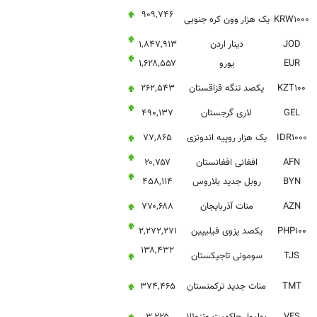
۹۰۹,۷۴۶
KRW۱۰۰۰
یک هزار وون کره جنوبی
JOD
دینار اردن
۱,۸۴۷,۹۱۳
EUR
یورو
۱,۶۲۸,۵۵۷
KZT۱۰۰
یکصد تنگه قزاقستان
۲۶۲,۵۴۳
GEL
لاری گرجستان
۴۹۰,۱۳۷
IDR۱۰۰۰
یک هزار روپیه اندونزی
۷۷,۸۶۵
AFN
افغانی افغانستان
۲۰,۷۵۷
BYN
روبل جدید بلاروس
۴۵۸,۱۱۴
AZN
منات آذربایجان
۷۷۰,۶۸۸
PHP۱۰۰
یکصد پزوی فیلیپین
۲,۲۷۲,۲۷۱
۱۳۸,۴۳۲
TJS
سومونی تاجیکستان
TMT
منات جدید ترکمنستان
۳۷۴,۴۶۵
VES
بولیوار حاکمیت ونزوئلا
۳,۲۲۵