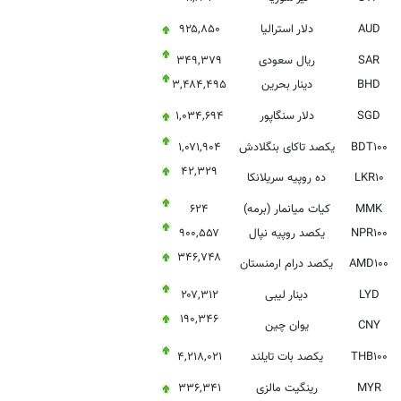
AUD
دلار استرالیا
۹۲۵,۸۵۰
SAR
ریال سعودی
۳۴۹,۳۷۹
BHD
دینار بحرین
۳,۴۸۴,۴۹۵
SGD
دلار سنگاپور
۱,۰۳۴,۶۹۴
BDT۱۰۰
یکصد تاکای بنگلادش
۱,۰۷۱,۹۰۴
۴۲,۳۲۹
LKR۱۰
ده روپیه سریلانکا
MMK
کیات میانمار (برمه)
۶۲۴
NPR۱۰۰
یکصد روپیه نپال
۹۰۰,۵۵۷
۳۴۶,۷۴۸
AMD۱۰۰
یکصد درام ارمنستان
LYD
دینار لیبی
۲۰۷,۳۱۲
۱۹۰,۳۴۶
CNY
یوان چین
THB۱۰۰
یکصد بات تایلند
۴,۲۱۸,۰۲۱
MYR
رینگیت مالزی
۳۳۶,۳۴۱