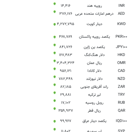
INR
روپیه هند
۱۴,۴۱۶
AED
درهم امارات متحده عربی
۳۷۶,۱۷۶
KWD
دینار کویت
۴,۲۷۲,۷۹۵
PKR۱۰۰
یکصد روپیه پاکستان
۴۶۸,۷۸۹
JPY۱۰۰
یکصد ین ژاپن
۸۴۱,۷۲۶
HKD
دلار هنگ‌کنگ
۱۶۷,۴۸۳
OMR
ریال عمان
۳,۴۰۴,۳۲۴
CAD
دلار کانادا
۹۵۶,۱۲۱
NZD
دلار نیوزلند
۷۸۲,۴۴۸
ZAR
راند آفریقای جنوبی
۸۲,۱۸۵
TRY
لیر ترکیه
۲۹,۸۸۱
RUB
روبل روسیه
۱۷,۱۰۲
QAR
ریال قطر
۳۵۹,۹۳۷
IQD۱۰۰
یکصد دینار عراق
۹۹,۹۶۷
SYP
لیر سوریه
۱۱,۸۰۲