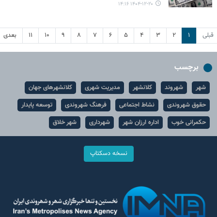
۱۴۰۴-۱۲-۲۰ ۱۴:۱۶
قبلی
۱
۲
۳
۴
۵
۶
۷
۸
۹
۱۰
۱۱
بعدی
برچسب
شهر
شهروند
کلانشهر
مدیریت شهری
کلانشهرهای جهان
حقوق شهروندی
نشاط اجتماعی
فرهنگ شهروندی
توسعه پایدار
حکمرانی خوب
اداره ارزان شهر
شهرداری
شهر خلاق
نسخه دسکتاپ