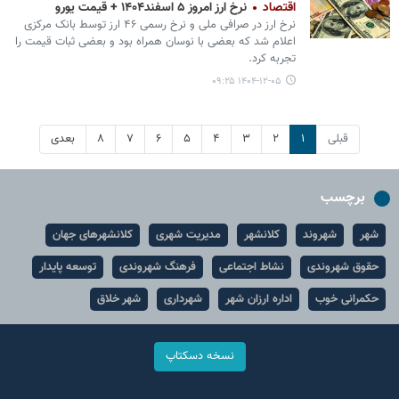
اقتصاد
نرخ ارز امروز ۵ اسفند۱۴۰۴ + قیمت یورو
نرخ ارز در صرافی ملی و نرخ رسمی ۴۶ ارز توسط بانک مرکزی
اعلام شد که بعضی با نوسان همراه بود و بعضی ثبات قیمت را
تجربه کرد.
۱۴۰۴-۱۲-۰۵ ۰۹:۲۵
قبلی
۱
۲
۳
۴
۵
۶
۷
۸
بعدی
برچسب
شهر
شهروند
کلانشهر
مدیریت شهری
کلانشهرهای جهان
حقوق شهروندی
نشاط اجتماعی
فرهنگ شهروندی
توسعه پایدار
حکمرانی خوب
اداره ارزان شهر
شهرداری
شهر خلاق
نسخه دسکتاپ