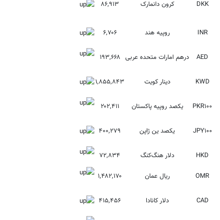
DKK
کرون دانمارک
۸۶,۹۱۳
INR
روپیه هند
۶,۷۰۶
AED
درهم امارات متحده عربی
۱۹۳,۶۶۸
KWD
دینار کویت
۱,۸۵۵,۸۴۳
PKR۱۰۰
یکصد روپیه پاکستان
۲۰۲,۴۱۱
JPY۱۰۰
یکصد ین ژاپن
۴۰۰,۲۷۹
HKD
دلار هنگ‌کنگ
۷۲,۸۳۴
OMR
ریال عمان
۱,۴۸۲,۱۷۰
CAD
دلار کانادا
۴۱۵,۴۵۶