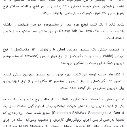
لطف رزولوشن بسیار خوب، نمایش ۲۴۰ پیکسل در هر اینچ و البته حداکثر نرخ
به‌روزرسانی ۱۲۰ هرتز، کیفیت بسیار بالایی را ارائه می‌کند.
شاید نباید از یک تبلت توقع بهره بردن از سنسورهای دوربین قدرتمند را داشته
باشید، اما سامسونگ Galaxy Tab S۸ Ultra در این بخش هم عملکرد بسیار خوبی
داشته است.
در قسمت پشتی یک سنسور دوربین اصلی با رزولوشن ۱۳ مگاپیکسل از نوع
عریض (wide) و سنسور ۶ مگاپیکسل از نوع فوق عریض (ultrawide)، سنسورهای
دوربین دوگانه این تبلت را تشکیل می‌دهند.
از نکته‌های جالب توجه این تبلت، بهره بردن از دو سنسور دوربین سلفی است.
سنسور ۱۲ مگاپیکسلی از نوع عریض و سنسور ۱۲ مگاپیکسل از نوع فوق‌عریض،
برای دوربین سلفی در نظر گرفته شده است.
اما در بخش مشخصات سخت‌افزاری اتفاق بسیار جالبی رخ داده و این تبلت به
یکی از قدرتمندترین پردازنده‌های شرکت
کوالکام
، یعنی
اسنپدراگون
هشت نسل یک
(Qualcomm SM۸۴۵۰ Snapdragon ۸ Gen ۱) مجهز شده است؛ پردازنده‌ای که
نه‌تنها به‌راحتی از پس اجرای نرم‌افزارهای کاربردی و محبوب برمی‌آید، بلکه در اجرای
بازی‌های سنگین مانند
کال‌آف‌دیوتی
موبایل، آسفالت ۹ و PUBG Mobile هم کارکرد