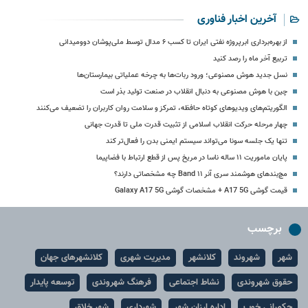
آخرین اخبار فناوری
از بهره‌برداری ابرپروژه نفتی ایران تا کسب ۶ مدال توسط ملی‌پوشان دوومیدانی
تربیع آخر ماه را رصد کنید
نسل جدید هوش مصنوعی؛ ورود ربات‌ها به چرخه عملیاتی بیمارستان‌ها
چین با هوش مصنوعی به دنبال انقلاب در صنعت تولید بذر است
الگوریتم‌های ویدیوهای کوتاه حافظه، تمرکز و سلامت روان کاربران را تضعیف می‌کنند
چهار مرحله حرکت انقلاب اسلامی از تثبیت قدرت ملی تا قدرت جهانی
تنها یک جلسه سونا می‌تواند سیستم ایمنی بدن را فعال‌تر کند
پایان ماموریت ۱۱ ساله ناسا در مریخ پس از قطع ارتباط با فضاپیما
مچ‌بندهای هوشمند سری آنر Band ۱۱ چه مشخصاتی دارند؟
قیمت گوشی A17 5G + مشخصات گوشی Galaxy A17 5G
برچسب
شهر
شهروند
کلانشهر
مدیریت شهری
کلانشهرهای جهان
حقوق شهروندی
نشاط اجتماعی
فرهنگ شهروندی
توسعه پایدار
حکمرانی خوب
اداره ارزان شهر
شهرداری
شهر خلاق