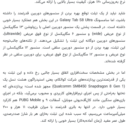
نرخ به‌روزرسانی ۱۲۰ هرتز، کیفیت بسیار بالایی را ارائه می‌کند.
شاید نباید از یک تبلت توقع بهره بردن از سنسورهای دوربین قدرتمند را داشته
باشید، اما سامسونگ Galaxy Tab S8 Ultra در این بخش هم عملکرد بسیار خوبی
داشته است. در قسمت پشتی یک سنسور دوربین اصلی با رزولوشن ۱۳ مگاپیکسل
از نوع عریض (wide) و سنسور ۶ مگاپیکسل از نوع فوق عریض (ultrawide)،
سنسورهای دوربین دوگانه این تبلت را تشکیل می‌دهند. از نکته‌های جالب‌توجه
این تبلت، بهره بردن از دو سنسور دوربین سلفی است. سنسور ۱۲ مگاپیکسلی از
نوع عریض و سنسور ۱۲ مگاپیکسل از نوع فوق عریض، برای دوربین سلفی در نظر
گرفته شده‌اند.
اما در بخش مشخصات سخت‌افزاری اتفاق بسیار جالبی رخ داده و این تبلت به
یکی از قدرتمندترین پردازنده‌های شرکت کوالکام، یعنی اسنپدراگون هشت نسل یک
(Qualcomm SM8450 Snapdragon 8 Gen 1) مجهز شده است؛ پردازنده‌ای که
نه‌تنها به‌راحتی از پس اجرای نرم‌افزارهای کاربردی و محبوب برمی‌آید، بلکه در اجرای
بازی‌های سنگین مانند
کال‌آف‌دیوتی
موبایل، آسفالت ۹ و PUBG Mobile هم کارکرد
بسیار خوبی دارد. در انتها به باتری قدرتمند با میزان ظرفیت ۱۱ هزار و ۲۰۰
میلی‌آمپرساعت می‌رسیم، که سبب شده این تبلت به‌ازای هر بار شارژ صددرصدی،
طول عمر مفید (زمان آماده‌به‌کار) بسیار خوبی را ارائه کند.