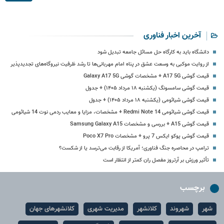
آخرین اخبار فناوری
دانشگاه باید به کارگاه حل مسائل جامعه تبدیل شود
از روایت موکبی به وسعت عشق در پناه امام مهربانی‌ها تا رشد ظرفیت نیروگاه‌های تجدیدپذیر
قیمت گوشی A17 5G + مشخصات گوشی Galaxy A17 5G
قیمت گوشی سامسونگ (یکشنبه ۱۸ مرداد ۱۴۰۵) + جدول
قیمت گوشی شیائومی (یکشنبه ۱۸ مرداد ۱۴۰۵) + جدول
قیمت گوشی شیائومی Redmi Note 14 + مشخصات، مزایا و معایب ردمی نوت 14 شیائومی
قیمت گوشی A15 + بررسی و مشخصات Samsung Galaxy A15
قیمت گوشی پوکو ایکس 7 پرو + مشخصات Poco X7 Pro
ترامپ در محاصره جنگ فناوری؛ آمریکا از رقابت می‌ترسد یا از شکست؟
تأثیر ورزش بر آرتروز مفصل ران کمتر از انتظار است
برچسب
شهر
شهروند
کلانشهر
مدیریت شهری
کلانشهرهای جهان