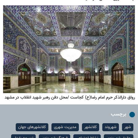
رواق دارالذکر حرم امام رضا(ع) کجاست /محل دفن رهبر شهید انقلاب در مشهد
برچسب
شهر
شهروند
کلانشهر
مدیریت شهری
کلانشهرهای جهان