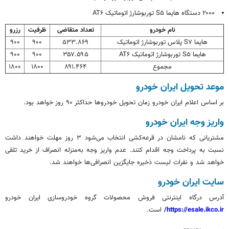
۲۰۰۰ دستگاه هایما S۵ توربوشارژ اتوماتیک AT۶
نام خودرو
تعداد متقاضی
ظرفیت
رزرو
هایما S۷ پلاس توربوشارژ اتوماتیک
۵۳۳.۸۶۹
۹۰۰
۹۰۰
هایما S۵ توربوشارژ اتوماتیک AT۶
۳۵۷.۵۹۵
۹۰۰
۹۰۰
مجموع
۸۹۱.۴۶۴
۱۸۰۰
۱۸۰۰
موعد تحویل ایران خودرو
بر اساس
اعلام ایران خودرو زمان تحویل خودروها حداکثر ۹۰ روز خواهد بود.‌
واریز وجه ایران خودرو
مشتریانی که نامشان در قرعه‌کشی انتخاب می‌شود ۳ روز مهلت خواهند داشت
نسبت به پرداخت وجه اقدام کنند. عدم واریز وجه به‌منزله انصراف از خرید تلقی
خواهد شد و نفرات لیست ذخیره جایگزین انصرافی‌ها خواهند شد.
سایت ایران خودرو
آدرس درگاه اینترنتی فروش محصولات گروه خودروسازی ایران خودرو
https://esale.ikco.ir/
است.