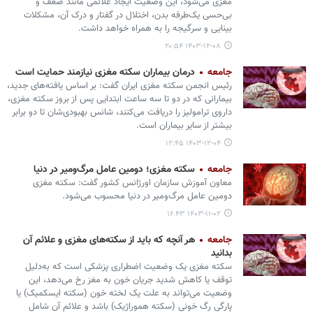
مغزی می‌شود، این وضعیت ایجاد علائمی مانند ضعف و
بی‌حسی یک‌طرفه بدن، اختلال در گفتار و درک آن، مشکلات
بینایی و سرگیجه را به همراه خواهد داشت.
۱۴۰۳-۱۲-۰۸ ۲۰:۵۴
جامعه
درمان بیماران سکته مغزی نیازمند حمایت است
رئیس انجمن سکته مغزی ایران گفت: بر اساس یافته‌های جدید،
بیمارانی که در دو تا سه ساعت ابتدایی پس از بروز سکته مغزی،
داروی ترامولیز را دریافت می‌کنند، شانس بهبودی‌شان تا دو برابر
بیشتر از سایر بیماران است.
۱۴۰۳-۱۲-۰۴ ۱۲:۴۵
جامعه
سکته مغزی؛ دومین عامل مرگ‌ومیر در دنیا
معاون آموزش سازمان اورژانس کشور گفت: سکته مغزی
دومین عامل مرگ‌ومیر در دنیا محسوب می‌شود.
۱۴۰۳-۱۱-۰۲ ۱۶:۴۳
جامعه
هر آنچه که باید از سکته‌های مغزی و علائم آن
بدانید
سکته مغزی یک وضعیت اضطراری پزشکی است که به‌دلیل
توقف یا کاهش شدید جریان خون به مغز رخ می‌دهد، این
وضعیت می‌تواند به علت یک لخته خون (سکته ایسکمیک) یا
پارگی رگ خونی (سکته هموراژیک) باشد و علائم آن شامل