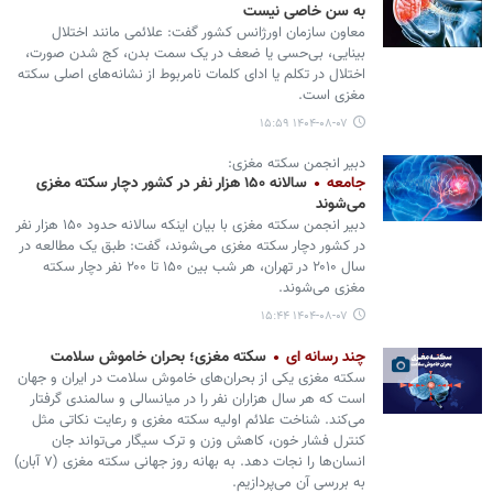
به سن خاصی نیست
معاون سازمان اورژانس کشور گفت: علائمی مانند اختلال
بینایی، بی‌حسی یا ضعف در یک سمت بدن، کج شدن صورت،
اختلال در تکلم یا ادای کلمات نامربوط از نشانه‌های اصلی سکته
مغزی است.
۱۴۰۴-۰۸-۰۷ ۱۵:۵۹
دبیر انجمن سکته مغزی:
جامعه
سالانه ۱۵۰ هزار نفر در کشور دچار سکته مغزی
می‌شوند
دبیر انجمن سکته مغزی با بیان اینکه سالانه حدود ۱۵۰ هزار نفر
در کشور دچار سکته مغزی می‌شوند، گفت: طبق یک مطالعه در
سال ۲۰۱۰ در تهران، هر شب بین ۱۵۰ تا ۲۰۰ نفر دچار سکته
مغزی می‌شوند.
۱۴۰۴-۰۸-۰۷ ۱۵:۴۴
چند رسانه ای
سکته مغزی؛ بحران خاموش سلامت
سکته مغزی یکی از بحران‌های خاموش سلامت در ایران و جهان
است که هر سال هزاران نفر را در میانسالی و سالمندی گرفتار
می‌کند. شناخت علائم اولیه سکته مغزی و رعایت نکاتی مثل
کنترل فشار خون، کاهش وزن و ترک سیگار می‌تواند جان
انسان‌ها را نجات دهد. به بهانه روز جهانی سکته مغزی (۷ آبان)
به بررسی آن می‌پردازیم.