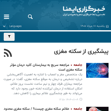
یکشنبه ۱۸ مرداد ۱۴۰۵
پیشگیری از سکته مغزی
جامعه
مراجعه سریع به بیمارستان کلید درمان مؤثر
سکته مغزی است
یک متخصص مغز و اعصاب با اشاره به اهمیت آگاهی‌بخشی
درباره تشخیص و درمان به موقع سکته مغزی، گفت: در صورت
مراجعه بیماران ظرف چهار و نیم ساعت نخست بروز علائم،
امکان استفاده از درمان لیزکننده لخته خون وجود دارد که
می‌تواند به طور چشمگیری علائم بیماری را کاهش دهد.
۱۴۰۴-۰۸-۰۹ ۱۲:۵۰
جامعه
علائم سکته مغزی چیست؟ / سکته مغزی محدود