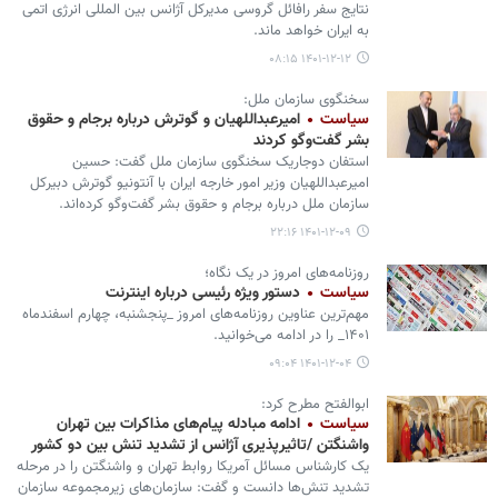
نتایج سفر رافائل گروسی مدیرکل آژانس بین المللی انرژی اتمی
به ایران خواهد ماند.
۱۴۰۱-۱۲-۱۲ ۰۸:۱۵
سخنگوی سازمان ملل:
سیاست
امیرعبداللهیان و گوترش درباره برجام و حقوق
بشر گفت‌وگو کردند
استفان دوجاریک سخنگوی سازمان ملل گفت: حسین
امیرعبداللهیان وزیر امور خارجه ایران با آنتونیو گوترش دبیرکل
سازمان ملل درباره برجام و حقوق بشر گفت‌وگو کرده‌اند.
۱۴۰۱-۱۲-۰۹ ۲۲:۱۶
روزنامه‌های امروز در یک نگاه؛
سیاست
دستور ویژه رئیسی درباره اینترنت
مهم‌ترین عناوین روزنامه‌های امروز _پنجشنبه، چهارم اسفندماه
۱۴۰۱_ را در ادامه می‌خوانید.
۱۴۰۱-۱۲-۰۴ ۰۹:۰۴
ابوالفتح مطرح کرد:
سیاست
ادامه مبادله پیام‌های مذاکرات بین تهران
واشنگتن /تاثیرپذیری آژانس از تشدید تنش بین دو کشور
یک کارشناس مسائل آمریکا روابط تهران و واشنگتن را در مرحله
تشدید تنش‌ها دانست و گفت: سازمان‌های زیرمجموعه سازمان