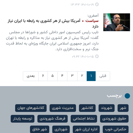
۱۴۰۱-۱۰-۱۹ ۱۳:۳۳
آصفری:
سیاست
آمریکا بیش از هر کشوری به رابطه با ایران نیاز
دارد
نایب رئیس کمیسیون امور داخلی کشور و شوراها در مجلس
گفت: آمریکا بیش از هر کشوری نیاز به مذاکره و رابطه با تهران
دارد، امروز جمهوری اسلامی ایران جایگاه ویژه‌ای به لحاظ قدرت
جنگ‌ نرم و سخت‌افزاری دارد.
۱۴۰۱-۱۰-۱۵ ۰۹:۴۲
قبلی
۱
۲
۳
۴
۵
۶
بعدی
برچسب
شهر
شهروند
کلانشهر
مدیریت شهری
کلانشهرهای جهان
حقوق شهروندی
نشاط اجتماعی
فرهنگ شهروندی
توسعه پایدار
حکمرانی خوب
اداره ارزان شهر
شهرداری
شهر خلاق