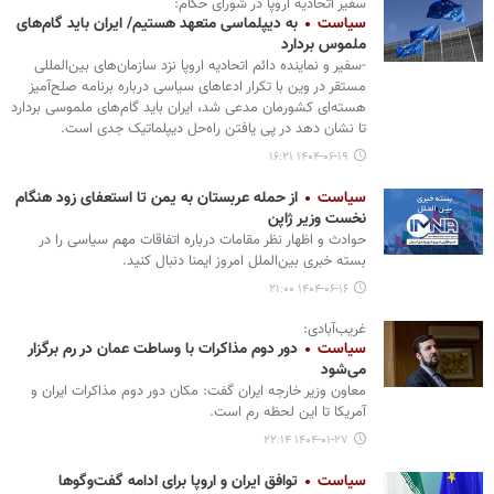
سفیر اتحادیه اروپا در شورای حکام:
سیاست
به دیپلماسی متعهد هستیم/ ایران باید گام‌های
ملموس بردارد
-سفیر و نماینده دائم اتحادیه اروپا نزد سازمان‌های بین‌المللی
مستقر در وین با تکرار ادعاهای سیاسی درباره برنامه صلح‌آمیز
هسته‌ای کشورمان مدعی شد، ایران باید گام‌های ملموسی بردارد
تا نشان دهد در پی یافتن راه‌حل دیپلماتیک جدی است.
۱۴۰۴-۰۶-۱۹ ۱۶:۲۱
سیاست
از حمله عربستان به یمن تا استعفای زود هنگام
نخست وزیر ژاپن
حوادث و اظهار نظر مقامات درباره اتفاقات مهم سیاسی را در
بسته خبری بین‌الملل امروز ایمنا دنبال کنید.
۱۴۰۴-۰۶-۱۶ ۲۱:۰۰
غریب‌آبادی:
سیاست
دور دوم مذاکرات با وساطت عمان در رم برگزار
می‌شود
معاون وزیر خارجه ایران گفت: مکان دور دوم مذاکرات ایران و
آمریکا تا این لحظه رم است.
۱۴۰۴-۰۱-۲۷ ۲۲:۱۴
سیاست
توافق ایران و اروپا برای ادامه گفت‌وگوها