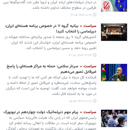
در دیدار دیپلمات‌های ارشد ایران و اروپا مقرر شد گفت‌وگوها بین
طرفین در سطوح مختلف تداوم داشته باشد.
۱۴۰۴-۰۱-۱۹ ۲۱:۱۵
سیاست
بیانیه گروه ۷ در خصوص برنامه هسته‌ای ایران:
دیپلماسی را انتخاب کنید!
کشورهای گروه ۷ روز جمعه با صدور بیانیه‌ای مداخله جویانه در
خصوص برنامه هسته‌ای ایران، خواستار این شدند که ایران
تغییر رویه دهد و مسیر دیپلماسی را انتخاب کند.
۱۴۰۳-۱۲-۲۴ ۲۱:۰۵
سیاست
سردار سلامی: حمله به مراکز هسته‌ای را پاسخ‌
غیرقابل تصور می‌دهیم
فرمانده کل سپاه با بیان اینکه هر کس که ما را تهدید کند، با
پاسخ‌هایی سخت، غیرمنتظره و غیرقابل تصور از لحاظ دامنه و
شدت مواجه خواهد شد، گفت: توصیه ما این است که دیگران
در مورد ما به اشتباه فکر نکنند.
۱۴۰۳-۱۱-۱۸ ۱۵:۵۴
سیاست
پیام مهم دیپلماتیک دولت چهاردهم در نیویورک
رئیس‌جمهور ایران که در راس یک هیئت عالی‌رتبه سیاسی به
نیویورک سفر کرده است، در ملاقات‌ با اهالی رسانه اعلام کرد
جمهوری اسلامی ایران برای بازگشت به تعهدات برجامی آمادگی