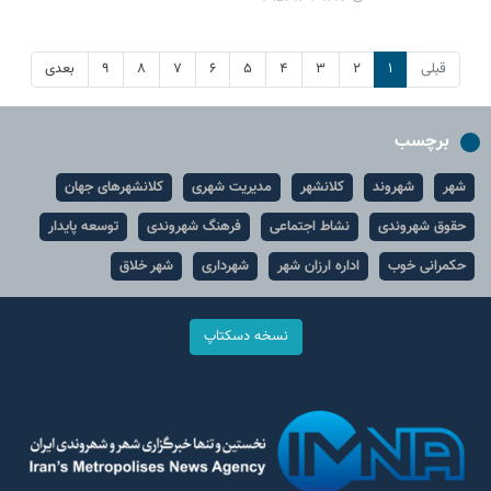
قبلی
۱
۲
۳
۴
۵
۶
۷
۸
۹
بعدی
برچسب
شهر
شهروند
کلانشهر
مدیریت شهری
کلانشهرهای جهان
حقوق شهروندی
نشاط اجتماعی
فرهنگ شهروندی
توسعه پایدار
حکمرانی خوب
اداره ارزان شهر
شهرداری
شهر خلاق
نسخه دسکتاپ