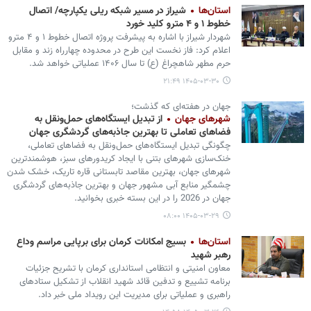
استان‌ها
شیراز در مسیر شبکه ریلی یکپارچه/ اتصال
خطوط ۱ و ۴ مترو کلید خورد
شهردار شیراز با اشاره به پیشرفت پروژه اتصال خطوط ۱ و ۴ مترو
اعلام کرد: فاز نخست این طرح در محدوده چهارراه زند و مقابل
حرم مطهر شاهچراغ (ع) تا سال ۱۴۰۶ عملیاتی خواهد شد.
۱۴۰۵-۰۳-۳۰ ۲۱:۴۹
جهان در هفته‌ای که گذشت؛
شهرهای جهان
از تبدیل ایستگاه‌های حمل‌ونقل به
فضاهای تعاملی تا بهترین جاذبه‌های گردشگری جهان
چگونگی تبدیل ایستگاه‌های حمل‌ونقل به فضاهای تعاملی،
خنک‌سازی شهرهای بتنی با ایجاد کریدورهای سبز، هوشمندترین
شهرهای جهان، بهترین مقاصد تابستانی قاره تاریک، خشک‌ شدن
چشمگیر منابع آبی مشهور جهان و بهترین جاذبه‌های گردشگری
جهان در 2026 را در این بسته خبری بخوانید.
۱۴۰۵-۰۳-۲۹ ۰۸:۰۰
استان‌ها
بسیج امکانات کرمان برای برپایی مراسم وداع
رهبر شهید
معاون امنیتی و انتظامی استانداری کرمان با تشریح جزئیات
برنامه تشییع و تدفین قائد شهید انقلاب از تشکیل ستادهای
راهبری و عملیاتی برای مدیریت این رویداد ملی خبر داد.