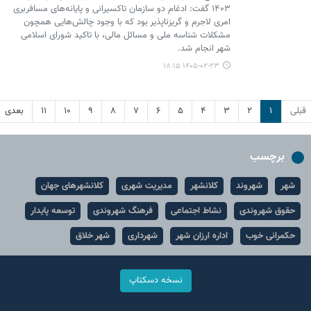
۱۴۰۳ گفت: ادغام دو سازمان تاکسیرانی و پایانه‌های مسافربری
امری لاجرم و گریزناپذیر بود که با وجود چالش‌هایی همچون
مشکلات شناسه ملی و مسائل مالی، با تاکید شورای اسلامی
شهر انجام شد.
۱۴۰۵-۰۲-۲۳ ۱۸:۱۵
قبلی
۱
۲
۳
۴
۵
۶
۷
۸
۹
۱۰
۱۱
بعدی
برچسب
شهر
شهروند
کلانشهر
مدیریت شهری
کلانشهرهای جهان
حقوق شهروندی
نشاط اجتماعی
فرهنگ شهروندی
توسعه پایدار
حکمرانی خوب
اداره ارزان شهر
شهرداری
شهر خلاق
نسخه دسکتاپ