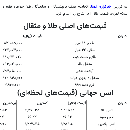
به گزارش
خبرگزاری ایمنا
، اتحادیه صنف فروشندگان و سازندگان طلا، جواهر، نقره و
سکه تهران، قیمت طلا را به شرح زیر اعلام کرد:
قیمت‌های اصلی طلا و مثقال
عنوان
قیمت (ریال)
طلای ۱۸ عیار
۱۸۳,۰۵۵,۰۰۰
طلای ۲۴ عیار
۲۴۴,۰۷۲,۰۰۰
طلای دست دوم
۱۸۰,۶۱۴,۷۲۰
مثقال طلا
۷۹۳,۰۴۰,۰۰۰
آبشده نقدی
۷۹۲,۰۵۰,۰۰۰
مثقال / بدون حباب
۸۰۴,۸۴۸,۰۰۰
گرم نقره ۹۹۹
۳,۹۳۰,۰۷۰
انس جهانی (قیمت‌های لحظه‌ای)
عنوان
قیمت (دلار)
کمترین
بیشترین
انس طلا
۴,۲۹۵.۱۸
۴,۲۷۱.۳۸
۲.۵۳
انس نقره
۶۶.۹۴
۶۶.۲۲
.۴۷
انس پلاتین
۱,۷۵۴.۱۰
۱,۷۳۸.۴۵
۷.۹۰