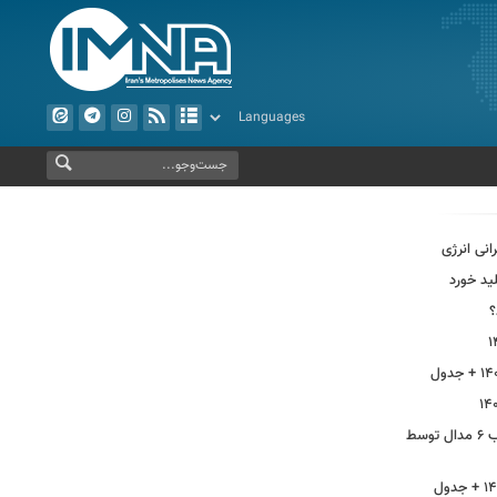
انی انرژی
ید خورد
؟
از بهره‌برداری ابرپروژه نفتی ایران تا کسب ۶ مدال توسط