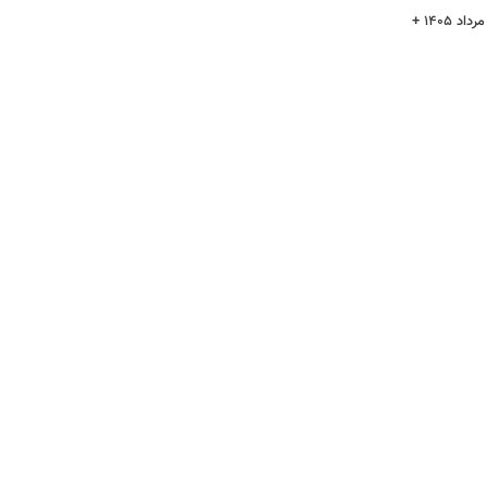
قیمت سکه پارسیان امروز پنجشنبه ۱۵ مرداد ۱۴۰۵ +