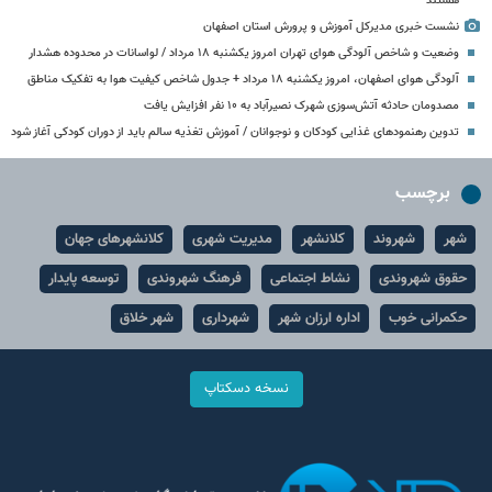
هستند
نشست خبری مدیرکل آموزش و پرورش استان اصفهان
وضعیت و شاخص آلودگی هوای تهران امروز یکشنبه ۱۸ مرداد / لواسانات در محدوده هشدار
آلودگی هوای اصفهان، امروز یکشنبه ۱۸ مرداد + جدول شاخص کیفیت هوا به تفکیک مناطق
مصدومان حادثه آتش‌سوزی شهرک نصیرآباد به ۱۰ نفر افزایش یافت
تدوین رهنمودهای غذایی کودکان و نوجوانان / آموزش تغذیه سالم باید از دوران کودکی آغاز شود
برچسب
شهر
شهروند
کلانشهر
مدیریت شهری
کلانشهرهای جهان
حقوق شهروندی
نشاط اجتماعی
فرهنگ شهروندی
توسعه پایدار
حکمرانی خوب
اداره ارزان شهر
شهرداری
شهر خلاق
نسخه دسکتاپ