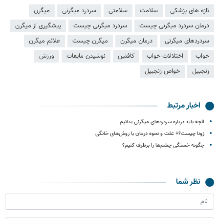
تازه های پزشکی
سلامت
سلامتی
سردرد میگرنی
میگرن
درمان سردرد میگرنی چیست
سردرد میگرنی چیست
پیشگیری از میگرن
سردردهای میگرنی
درمان میگرن
میگرن چیست
علائم میگرن
خواب
اختلالات خواب
کافئین
نوشیدن مایعات
ورزش
زنجبیل
خواص زنجبیل
اخبار مرتبط
آنچه باید درباره سردردهای میگرنی بدانیم
زونا چیست؟+ علت و نحوه درمان با روش‌های خانگی
چگونه خستگی چشم‌ها را برطرف کنیم؟
نظر شما