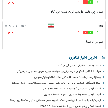
پاسخ
0
1
سلام چی وقت واریدی ایران مشه این کالا
۱۹:۵۴ - ۱۴۰۲/۱۰/۰۵
Rick
پاسخ
0
0
سپاس از شما
آخرین اخبار فناوری
ماه در وضعیت حضیض زمینی قرار می‌گیرد
جهاد دانشگاهی اصفهان سیستم آبیاری هوشمند برپایه هوش مصنوعی طراحی کرد
بِرساوُشی‌ها در راهَند؛ آسمان تابستانی آماده تماشای بارش شهابی
جهاد دانشگاهی اصفهان برای حل چالش‌های استان رویکرد مسئله‌محور را دنبال می‌کند
قیمت گوشی شیائومی (دوشنبه ۱۹ مرداد ۱۴۰۵) + جدول
قیمت گوشی سامسونگ (امروز ۱۹ مرداد ۱۴۰۵) + جدول
از فراخوان جایزه البرز دانش‌آموزی ۱۴۰۵ تا روایت زهرا چخماقی از تجربه خبرنگاری در جنگ
قیمت گوشی پوکو ایکس 7 پرو + مشخصات Poco X7 Pro