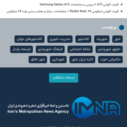
قیمت گوشی A15 + بررسی و مشخصات Samsung Galaxy A15
قیمت گوشی شیائومی Redmi Note 14 + مشخصات، مزایا و معایب ردمی نوت 14 شیائومی
برچسب
شهر
شهروند
کلانشهر
مدیریت شهری
کلانشهرهای جهان
حقوق شهروندی
نشاط اجتماعی
فرهنگ شهروندی
توسعه پایدار
حکمرانی خوب
اداره ارزان شهر
شهرداری
شهر خلاق
نسخه دسکتاپ