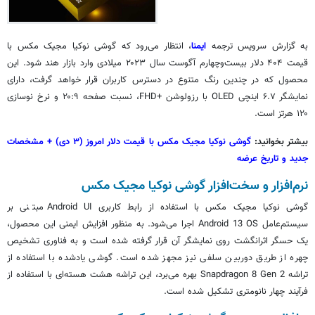
به گزارش سرویس ترجمه
ایمنا
، انتظار می‌رود که گوشی نوکیا مجیک مکس با
قیمت ۴۰۴ دلار بیست‌وچهارم آگوست سال ۲۰۲۳ میلادی وارد بازار هند شود. این
محصول که در چندین رنگ متنوع در دسترس کاربران قرار خواهد گرفت، دارای
نمایشگر ۶.۷ اینچی OLED با رزولوشن +FHD، نسبت صفحه ۲۰:۹ و نرخ نوسازی
۱۲۰ هرتز است.
بیشتر بخوانید:
گوشی نوکیا مجیک مکس با قیمت دلار امروز (۳ دی) + مشخصات
جدید و تاریخ عرضه
نرم‌افزار و سخت‌افزار گوشی نوکیا مجیک مکس
گوشی نوکیا مجیک مکس با استفاده از رابط کاربری Android UI مبتنی بر
سیستم‌عامل Android 13 OS اجرا می‏‌شود. به منظور افزایش ایمنی این محصول،
یک حسگر اثرانگشت روی نمایشگر آن قرار گرفته شده است و به فناوری تشخیص
چهره از طریق دوربین سلفی نیز مجهز شده است. گوشی یادشده با استفاده از
تراشه Snapdragon 8 Gen 2 بهره می‌برد، این تراشه هشت هسته‌ای با استفاده از
فرآیند چهار نانومتری تشکیل شده است.