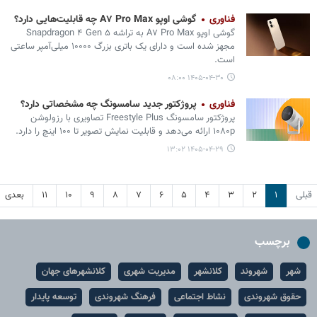
فناوری
گوشی اوپو A۷ Pro Max چه قابلیت‌هایی دارد؟
گوشی اوپو A۷ Pro Max به تراشه Snapdragon ۴ Gen ۵
مجهز شده است و دارای یک باتری بزرگ ۱۰۰۰۰ میلی‌آمپر ساعتی
است.
۱۴۰۵-۰۴-۳۰ ۰۸:۰۰
فناوری
پروژکتور جدید سامسونگ چه مشخصاتی دارد؟
پروژکتور سامسونگ Freestyle Plus تصاویری با رزولوشن
۱۰۸۰p ارائه می‌دهد و قابلیت نمایش تصویر تا ۱۰۰ اینچ را دارد.
۱۴۰۵-۰۴-۲۹ ۱۳:۰۲
قبلی
۱
۲
۳
۴
۵
۶
۷
۸
۹
۱۰
۱۱
بعدی
برچسب
شهر
شهروند
کلانشهر
مدیریت شهری
کلانشهرهای جهان
حقوق شهروندی
نشاط اجتماعی
فرهنگ شهروندی
توسعه پایدار