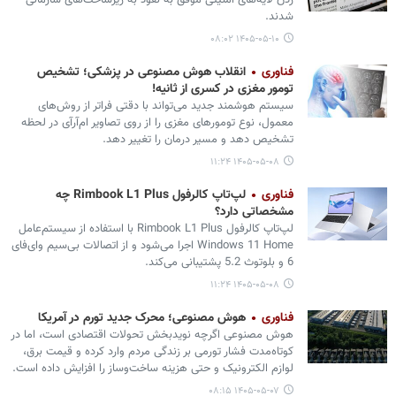
زدن لایه‌های امنیتی موفق به نفوذ به زیرساخت‌های سازمانی
شدند.
۱۴۰۵-۰۵-۱۰ ۰۸:۰۲
فناوری
انقلاب هوش مصنوعی در پزشکی؛ تشخیص
تومور مغزی در کسری از ثانیه!
سیستم هوشمند جدید می‌تواند با دقتی فراتر از روش‌های
معمول، نوع تومورهای مغزی را از روی تصاویر ام‌آرآی در لحظه
تشخیص دهد و مسیر درمان را تغییر دهد.
۱۴۰۵-۰۵-۰۸ ۱۱:۲۴
فناوری
لپ‌تاپ کالرفول Rimbook L1 Plus چه
مشخصاتی دارد؟
لپ‌تاپ کالرفول Rimbook L1 Plus با استفاده از سیستم‌عامل
Windows 11 Home اجرا می‌‏شود و از اتصالات بی‌سیم وای‌فای
6 و بلوتوث 5.2 پشتیبانی می‌کند.
۱۴۰۵-۰۵-۰۸ ۱۱:۲۴
فناوری
هوش مصنوعی؛ محرک جدید تورم در آمریکا
هوش مصنوعی اگرچه نویدبخش تحولات اقتصادی است، اما در
کوتاه‌مدت فشار تورمی بر زندگی مردم وارد کرده و قیمت برق،
لوازم الکترونیک و حتی هزینه ساخت‌وساز را افزایش داده است.
۱۴۰۵-۰۵-۰۷ ۰۸:۱۵