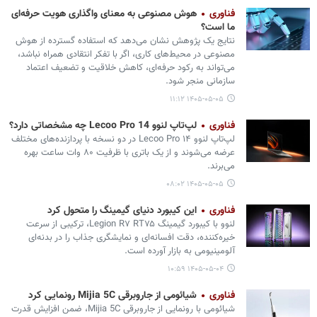
فناوری
هوش مصنوعی به معنای واگذاری هویت حرفه‌ای
ما است؟
نتایج یک پژوهش نشان می‌دهد که استفاده گسترده از هوش
مصنوعی در محیط‌های کاری، اگر با تفکر انتقادی همراه نباشد،
می‌تواند به رکود حرفه‌ای، کاهش خلاقیت و تضعیف اعتماد
سازمانی منجر شود.
۱۴۰۵-۰۵-۰۵ ۱۱:۱۲
فناوری
لپ‌تاپ لنوو Lecoo Pro 14 چه مشخصاتی دارد؟
لپ‌تاپ لنوو Lecoo Pro ۱۴ در دو نسخه با پردازنده‌های مختلف
عرضه می‏‌شوند و از یک باتری با ظرفیت ۸۰ وات ساعت بهره
می‌برند.
۱۴۰۵-۰۵-۰۵ ۰۸:۰۲
فناوری
این کیبورد دنیای گیمینگ را متحول کرد
لنوو با کیبورد گیمینگ Legion R۷ RT۷۵، ترکیبی از سرعت
خیره‌کننده، دقت افسانه‌ای و نمایشگری جذاب را در بدنه‌ای
آلومینیومی به بازار آورده است.
۱۴۰۵-۰۵-۰۴ ۱۰:۵۹
فناوری
شیائومی از جاروبرقی Mijia 5C رونمایی کرد
شیائومی با رونمایی از جاروبرقی Mijia 5C، ضمن افزایش قدرت