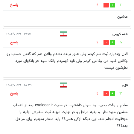
پاسخ
6
11
ماشین
خانم کریمی
۱۷:۵۱ - ۱۴۰۲/۰۱/۲۱
پاسخ
2
5
الان چندباره ثبت نام کردم ولی هنوز برنده نشدم والان هم که گفتن حساب رو
وکالتی کنید من وکالتی کردم ولی تازه فهمیدم بانک سپه جز بانکهای مورد
نطرشون نیست
نازی
۱۸:۲۹ - ۱۴۰۲/۰۱/۲۱
پاسخ
8
11
سلام و وقت بخیر.. یه سوال داشتم... در سایت esalecar.ir بعد از انتخاب
ماشین مورد نظر، و بقیه مراحل و در نهایت میزنه ثبت سفارش اولیه با
موفقیت انجام شد. این دیگه اوکی هس؟؟ باید منتظر بمونیم برای مراحل
بعد؟؟؟