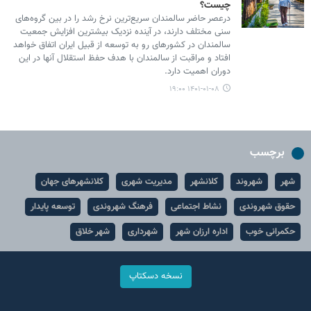
چیست؟
درعصر حاضر سالمندان سریع‌ترین نرخ رشد را در بین گروه‌های
سنی مختلف دارند، در آینده نزدیک بیشترین افزایش جمعیت
سالمندان در کشورهای رو به توسعه از قبیل ایران اتفاق خواهد
افتاد و مراقبت از سالمندان با هدف حفظ استقلال آنها در این
دوران اهمیت دارد.
۱۴۰۱-۰۱-۰۸ ۱۹:۰۰
برچسب
شهر
شهروند
کلانشهر
مدیریت شهری
کلانشهرهای جهان
حقوق شهروندی
نشاط اجتماعی
فرهنگ شهروندی
توسعه پایدار
حکمرانی خوب
اداره ارزان شهر
شهرداری
شهر خلاق
نسخه دسکتاپ