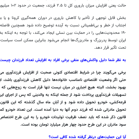
حالت یعنی افزایش میزان باروری کل تا ۲.۵ فرزند، جمعیت در حدود ۱۰۲ میلیون نفر پیش‌بینی شد.
بخش قابل توجهی از تأخیر یا کاهش باروری در دوران همه‌گیری کرونا و یا بعد
اجتناب از خطر و بی‌اطمینانی نسبت به آینده توضیح داده شود همچنین فاصله فی
-۱۹ محدودیت‌هایی را در حمایت بین نسلی ایجاد می‌کند، با توجه به اینکه ب
ایران توسط پدربزرگ و مادربزرگ‌ها انجام می‌شود بنابراین ممکن است سیاست ف
تحت تأثیر قرار دهد.
به نظر شما دلیل واکنش‌های منفی برخی افراد به افزایش تعداد فرزندان چیست
برخی می‌گویند چرا در شرایط اقتصادی کنونی صحبت از افزایش فرزندآوری می
حتی اگر وضعیت اقتصادی نامناسب خانواده‌ها دلیل کاهش فرزندآوری باشد، ای
بهبود بخشد، البته هیچ اجباری در میان نیست تنها قرار است به زوج‌هایی که 
تسهیلات فرزندآوری پرداخت شود از جمله اینکه به والدینی که پس از اجرای ای
تحویل مادرانی شده که فرزند دوم آنها به دنیا آمده است. این تعداد خودرو کم
قانون ذکر شده که باید نصف ظرفیت تولیدات خودرو را به این طرح اختصاص م
سود مادران در این طرح حدود چهار هزار میلیارد تومان بوده است.
آیا این حمایت‌های درنظر گرفته شده کافی است؟