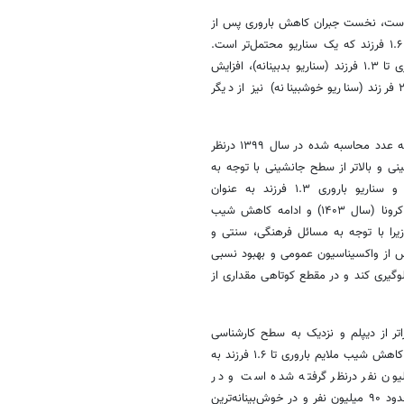
ناریو درنظر گرفته شده است، نخست جبران کاهش باروری پس از
دوره همه‌گیری کووید ۱۹( سال ۱۴۰۳) و ادامه کاهش شیب ملایم باروری تا ۱.۶ فرزند که یک سناریو محتمل‌تر است.
کاهش شیب ملایم باروری تا ۱.۶ فرزند، تثبیت باروری ۱.۷ فرزند، کاهش باروری تا ۱.۳ فرزند (سناریو بدبینانه)، افزایش
باروری تا سطح جانشینی ۲.۱ فرزند و افزایش باروری تا بالاتر از سطح ۲.۵ فرزند (سناریو خوشبینانه) نیز از دیگر
دلیل انتخاب سناریوها به این ترتیب است که رقم ۱.۷ تثبیت باروری با توجه به عدد محاسبه شده در سال ۱۳۹۹ درنظر
سیدن به سطح جانشینی و بالاتر از سطح جانشینی با توجه به
ایده‌آل‌ها و سیاست‌گذاری‌های جمعیتی و بسیار خوش‌بینانه انتخاب شده و سناریو باروری ۱.۳ فرزند به عنوان
بدبینانه‌ترین سناریو تدوین شده است. اما جبران کاهش باروری پس از دوره کرونا (سال ۱۴۰۳) و ادامه کاهش شیب
ده است زیرا با توجه به مسائل فرهنگی، سنتی و
پس از واکسیناسیون عمومی و بهبود نسبی
گیری کند و در مقطع کوتاهی مقداری از
ر از دیپلم و نزدیک به سطح کارشناسی
(حدود ۱.۶ فرزند) برسد. سناریو جبران کاهش باروری پس از دوره کرونا و ادامه کاهش شیب ملایم باروری تا ۱.۶ فرزند به
اریو محتمل جمعیت کل کشور برای سال ۱۴۳۰ در حدود ۹۳ میلیون نفر درنظر گرفته شده است و در
بدبینانه‌ترین سناریو یعنی کاهش میزان باروری کل تا ۱.۳ فرزند، جمعیت در حدود ۹۰ میلیون نفر و در خوش‌بینانه‌ترین