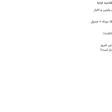
لاعیه فراجا
 پلیس و اخبار
آلودگی هوای اصفهان، امروز پنجشنبه ۱۵ مرداد + جدول
تی برجا گذاشت/
ین امروز