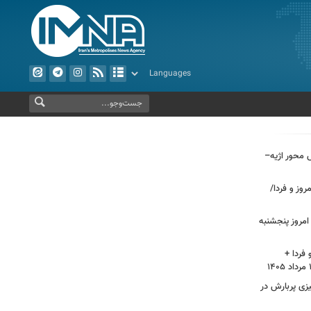
راش محور اژیه–
وز و فردا/
مروز پنجشنبه
فردا +
 پاییز ۱۴۰۵/ آیا پاییزی پربارش در