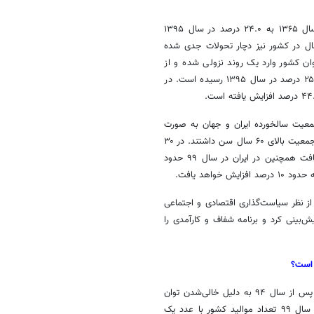
آمار نشان می‌دهد جمعیت گروه سنی صفر تا یک ساله از ۴۵.۵ درصد در سال ۱۳۶۵ به ۲۴.۰ درصد در سال ۱۳۹۵
فته است و این بدان معناست که سهم جمعیت جوان ۱۵ تا ۲۹ سال در کشور نیز دچار تحولات جدی شده
ی ۱۳۸۵، ۱۳۹۰ و ۱۳۹۵ سهم جمعیت جوان کشور وارد یک روند نزولی شده و از
بیشترین میزان خود در سال ۱۳۸۵ از ۳۵.۴ درصد با کاهشی ۱۰ درصدی به ۲۵.۱ درصد در سال ۱۳۹۵ رسیده است. در
عیت سالخورده ایران و جهان به صورت
مطلق و نسبی در حال افزایش است. در ایران در سال ۱۳۹۹ حدود ۱۰.۵ درصد جمعیت بالای ۶۰ سال سن داشتند. در ۳۰
سال آینده درصد جمعیت بالای ۶۰ سال ایران به ۳۳ درصد افزایش خواهد یافت همچنین در ایران در سال ۹۹ حدود
ز نظر سیاست‌گذاری اقتصادی و اجتماعی
ش‌بینی کرد و برنامه شفاف و کارآمدی را
 است؟
از سال ۱۳۸۰ تا سال ۱۳۹۴ در کشور افزایش موالید در حال رخ دادن بود اما پس از سال ۹۴ به دلیل خالی‌شدن توان
درونی جمعیت، تعداد تولدها با شیب تقریباً تندی شروع به کاهش کرد و در سال ۹۹ تعداد موالید کشور با عدد یک