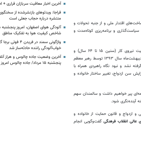
آخرین اخبار معافیت سربازان فراری + اط
فراجا: ویدئوهای بازنشرشده از سخنگوی
منتشره درباره حجاب جعلی است
خت‌های اقتدار ملی و از جنبه تحولات و
است‌گذاری و برنامه‌ریزی کوتاه‌مدت و
شاخص کیفیت هوا به تفکیک مناطق
واژگونی سمند در فریدن ۴ فو
خواب‌آلودگی راننده حادثه‌ساز شد
با توجه به روند کاهش رشد جمعیت و پیامدهای آن از جمله کاهش جمعیت نیروی کار (سنین ۱۵ تا ۶۴ سال) و
آخرین وضعیت جاده چالوس و هراز آنلا
سالخوردگی جمعیت طی دهه‌های آینده، سیاست‌های کلی جمعیت در سی‌ام اردیبهشت‌ماه سال ۱۳۹۳ توسط رهبر معظم
پنجشنبه ۱۵ مرداد/ جاده چالوس امروز باز است؟
ته نشد و نبود نگاه راهبردی همراه با
ایش سن ازدواج، تغییر ساختار خانواده و
ه‌ای پیر خواهیم داشت و سالمندان سهم
 آینده‌نگری شود.
 و ازدواج و قانون حمایت از خانواده و
عالی انقلاب فرهنگی
گفت‌وگویی انجام