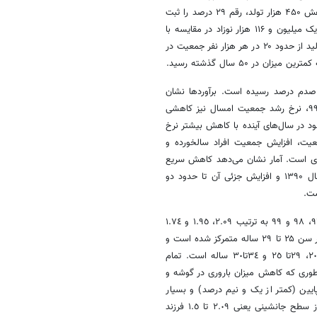
میلیون و ۱۱۴ هزار نفر نسبت به یک میلیون و ۵۷۰ هزار نفر در سال ۹۴ با کاهش ۴۵۰ هزار تولد، رقم ۲۹ درصد را ثبت
کرد که در دهه‌های اخیر بی‌سابقه بود. البته تعداد تولدهای سال ۱۴۰۰ با رقم یک میلیون و ۱۱۶ هزار نوزاد در مقایسه با
سال ۱۳۹۹ نشان دهنده افزایش حدود دو هزار نفری است همچنین، میزان موالید از حدود ۲۰ در هر هزار نفر جمعیت در
 رشد جمعیت در سال ۱۳۹۹ به ۷۳ صدم درصد و در سال ۱۴۰۰ به ۶۸ صدم درصد رسیده است. برآوردها نشان
می‌دهد که با توجه به افزایش جزئی تولدها در سال گذشته نسبت به سال ۹۹، نرخ رشد جمعیت امسال نیز کاهشی
ود در سال‌های آینده با کاهش بیشتر نرخ
یت، افزایش جمعیت افراد سالخورده و
ی است. آمار نشان می‌دهد کاهش سریع
نرخ باروری از ۶.۵ فرزند به ازای هر زن در دهه ۶۰ به حدود ۱.۸ فرزند در سال ۱۳۹۰ و افزایش جزئی آن تا حدود دو
اطلاعات ثبت‌احوال نشان می‌دهد، میزان باروری کل ایران در سال‌های ١٣٩٦، ٩٧، ٩٨ و ۹۹ به ترتیب ۲.۰۹، ١.٩٥ و ١.٧٤
و ١.٦٥ فرزند به ازای هر زن بوده است. در سال‌های اخیر اوج سن فرزندآوری در سن ۲۵ تا ۲۹ ساله متمرکز شده است و
الگوی سنی باروری نشان دهنده کاهش میزان باروری در گروه‌های سنی ٢٤تا٢٠، ٢٩تا ٢٥ و ٣٤تا٣٠ ساله است. تمام
 طوری که کاهش میزان باروری در گوشه و
بدیل شده است تا جایی که ٩ استان، باروری پایین (کمتر از یک و نیم درصد) و بسیار
پایین (کمتر از ١.٣) را در سال ٩٩ تجربه کردند و ١٥ استان نیز باروری کمتر از سطح جانشینی یعنی ٢.٠٩ تا ١.٥ فرزند