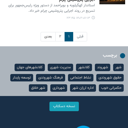
اجرایی پتروشیمی چرام
استاندار کهگیلویه و بویراحمد از دستور ویژه رئیس‌جمهور برای
تسریع در روند اجرایی پتروشیمی چرام خبر داد.
۱۴۰۲-۰۷-۱۳ ۲۳:۴۵
قبلی
۱
۲
بعدی
برچسب
شهر
شهروند
کلانشهر
مدیریت شهری
کلانشهرهای جهان
حقوق شهروندی
نشاط اجتماعی
فرهنگ شهروندی
توسعه پایدار
حکمرانی خوب
اداره ارزان شهر
شهرداری
شهر خلاق
نسخه دسکتاپ