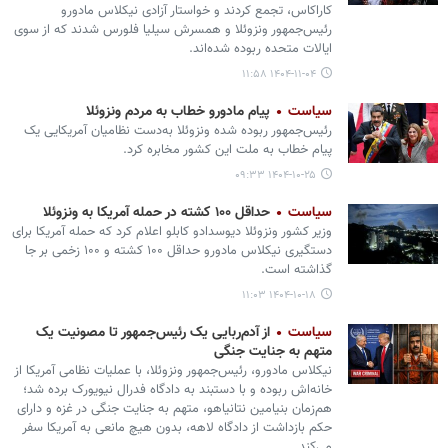
کاراکاس، تجمع کردند و خواستار آزادی نیکلاس مادورو
رئیس‌جمهور ونزوئلا و همسرش سیلیا فلورس شدند که از سوی
ایالات متحده ربوده شده‌اند.
۱۴۰۴-۱۱-۰۴ ۱۱:۵۸
سیاست
پیام مادورو خطاب به مردم ونزوئلا
رئیس‌جمهور ربوده شده ونزوئلا به‌دست نظامیان آمریکایی یک
پیام خطاب به ملت این کشور مخابره کرد.
۱۴۰۴-۱۰-۲۵ ۰۹:۳۳
سیاست
حداقل ۱۰۰ کشته در حمله آمریکا به ونزوئلا
وزیر کشور ونزوئلا دیوسدادو کابلو اعلام کرد که حمله آمریکا برای
دستگیری نیکلاس مادورو حداقل ۱۰۰ کشته و ۱۰۰ زخمی بر جا
گذاشته است.
۱۴۰۴-۱۰-۱۸ ۱۱:۰۳
سیاست
از آدم‌ربایی یک رئیس‌جمهور تا مصونیت یک
متهم به جنایت جنگی
نیکلاس مادورو، رئیس‌جمهور ونزوئلا، با عملیات نظامی آمریکا از
خانه‌اش ربوده و با دستبند به دادگاه فدرال نیویورک برده شد؛
هم‌زمان بنیامین نتانیاهو، متهم به جنایت جنگی در غزه و دارای
حکم بازداشت از دادگاه لاهه، بدون هیچ مانعی به آمریکا سفر
می‌کند.