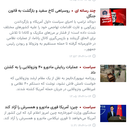
۱۴۰۴-۱۰-۱۵ ۱۰:۰۵
چند رسانه ای
روسیاهی کاخ سفید و بازگشت به قانون
جنگل
دونالد ترامپ با احیای سیاست «اول آمریکا» و بازگرداندن
زورگویی و غارت اقدامات تهاجمی خود را علیه کشورهای مختلف
شدت داده است؛ از فشار بر مرزهای مکزیک و کانادا تا تلاش
برای الحاق گرینلند و بازپس‌گیری کانال پاناما، از عملیات نظامی
در خاورمیانه گرفته تا حمله مستقیم به ونزوئلا و ربودن رئیس
جمهور…
۱۴۰۴-۱۰-۱۴ ۱۲:۵۲
سیاست
عملیات ربایش مادورو ۴۰ ونزوئلایی را به کشتن
داد
روزنامه نیویورک‌تایمز به نقل از یک مقام ارشد ونزوئلایی که
خواست نامش فاش نشود، نوشت که دستکم ۴۰ نظامی و
غیرنظامی ونزوئلایی در جریان حمله آمریکا کشته شدند.
۱۴۰۴-۱۰-۱۴ ۱۲:۰۵
سیاست
چین: آمریکا فوری مادورو و همسرش را آزاد کند
سخنگوی وزارت امورخارجه چین امروز اعلام کرد که این کشور از
آمریکا می‎‌خواهد تا فوری نیکلاس مادورو و همسرش را آزاد کند.
۱۴۰۴-۱۰-۱۴ ۱۱:۲۱