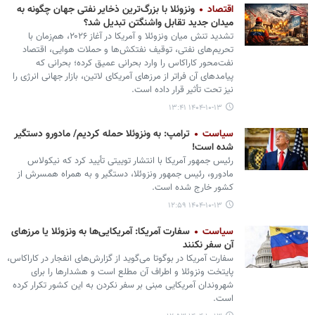
اقتصاد
ونزوئلا با بزرگ‌ترین ذخایر نفتی جهان چگونه به
میدان جدید تقابل واشنگتن تبدیل شد؟
تشدید تنش میان ونزوئلا و آمریکا در آغاز ۲۰۲۶، هم‌زمان با
تحریم‌های نفتی، توقیف نفتکش‌ها و حملات هوایی، اقتصاد
نفت‌محور کاراکاس را وارد بحرانی عمیق کرده؛ بحرانی که
پیامدهای آن فراتر از مرزهای آمریکای لاتین، بازار جهانی انرژی را
نیز تحت تأثیر قرار داده است.
۱۴۰۴-۱۰-۱۳ ۱۳:۴۱
سیاست
ترامپ: به ونزوئلا حمله کردیم/ مادورو دستگیر
شده است!
رئیس جمهور آمریکا با انتشار توییتی تأیید کرد که نیکولاس
مادورو، رئیس جمهور ونزوئلا، دستگیر و به همراه همسرش از
کشور خارج شده است.
۱۴۰۴-۱۰-۱۳ ۱۲:۵۹
سیاست
سفارت آمریکا: آمریکایی‌ها به ونزوئلا یا مرزهای
آن سفر نکنند
سفارت آمریکا در بوگوتا می‌گوید از گزارش‌های انفجار در کاراکاس،
پایتخت ونزوئلا و اطراف آن مطلع است و هشدارها را برای
شهروندان آمریکایی مبنی بر سفر نکردن به این کشور تکرار کرده
است.