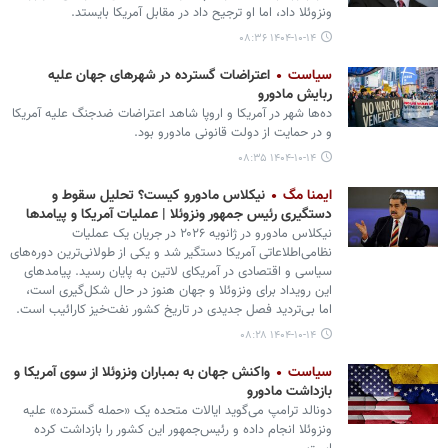
ونزوئلا داد، اما او ترجیح داد در مقابل آمریکا بایستد.
۱۴۰۴-۱۰-۱۴ ۰۸:۳۶
سیاست
اعتراضات گسترده در شهرهای جهان علیه
ربایش مادورو
ده‌ها شهر در آمریکا و اروپا شاهد اعتراضات ضدجنگ علیه آمریکا
و در حمایت از دولت قانونی مادورو بود.
۱۴۰۴-۱۰-۱۴ ۰۸:۳۵
ایمنا مگ
نیکلاس مادورو کیست؟ تحلیل سقوط و
دستگیری رئیس‌ جمهور ونزوئلا | عملیات آمریکا و پیامدها
نیکلاس مادورو در ژانویه ۲۰۲۶ در جریان یک عملیات
نظامی‌اطلاعاتی آمریکا دستگیر شد و یکی از طولانی‌ترین دوره‌های
سیاسی و اقتصادی در آمریکای لاتین به پایان رسید. پیامدهای
این رویداد برای ونزوئلا و جهان هنوز در حال شکل‌گیری است،
اما بی‌تردید فصل جدیدی در تاریخ کشور نفت‌خیز کارائیب است.
۱۴۰۴-۱۰-۱۴ ۰۸:۲۸
سیاست
واکنش جهان به بمباران ونزوئلا از سوی آمریکا و
بازداشت مادورو
دونالد ترامپ می‌گوید ایالات متحده یک «حمله گسترده» علیه
ونزوئلا انجام داده و رئیس‌جمهور این کشور را بازداشت کرده