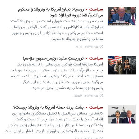
سیاست
روسیه: تجاوز آمریکا به ونزوئلا را محکوم
می‌کنیم/ «مادورو» فورا آزاد شود
نماینده روسیه در نشست شورای امنیت درباره ونزوئلا گفت:
تجاوز آمریکا به کاراکاس را که نقض آشکار قوانین بین‌المللی
است، محکوم می‌کنیم و خواستار آزادی فوری رئیس جمهور
منتخب ومشروع ونزوئلا هستیم.
۱۴۰۴-۱۰-۱۵ ۲۰:۰۰
سیاست
تروریستِ مفید، رئیس‌جمهورِ مزاحم!
آمریکا سال‌ها است قوانین بین‌المللی را نه به‌عنوان یک
چارچوب الزام‌آور، بلکه مثل منوی رستوران می‌بیند؛ هرجا به
نفعش باشد انتخاب می‌کند و هرجا به ضررش باشد، نادیده
می‌گیرد. جایی تروریست تطهیر می‌شود و جایی دیگر،
رئیس‌جمهور منتخب به دشمن تبدیل می‌شود.
۱۴۰۴-۱۰-۱۵ ۱۵:۵۳
سیاست
پشت پرده حمله آمریکا به ونزوئلا چیست؟
کارشناس مسائل بین‌الملل با تحلیل دستگیری مادورو، این
اقدام آمریکا را بخشی از راهبرد مهار چین دانست و گفت:
واشنگتن با تسلط بر بازار انرژی و ایجاد تنش‌های ژئوپولیتیکی،
به‌دنبال تضعیف قدرت‌های نوظهور و افزایش فشار بر ایران است.