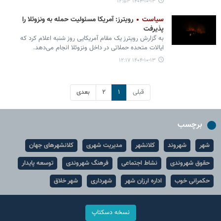
۱۴۰۴-۱۰-۱۳ ۱۲:۵۳
سیاست
رویترز: آمریکا مسئولیت حمله به ونزوئلا را
پذیرفت
به گزارش رویترز یک مقام آمریکایی روز شنبه اعلام کرد که
ایالات متحده حملاتی در داخل ونزوئلا انجام می‌دهد.
۱۴۰۴-۱۰-۱۳ ۱۲:۱۷
قبلی
۱
۲
بعدی
برچسب
شهر
شهروند
کلانشهر
مدیریت شهری
کلانشهرهای جهان
حقوق شهروندی
نشاط اجتماعی
فرهنگ شهروندی
توسعه پایدار
حکمرانی خوب
اداره ارزان شهر
شهرداری
شهر خلاق
نسخه دسکتاپ