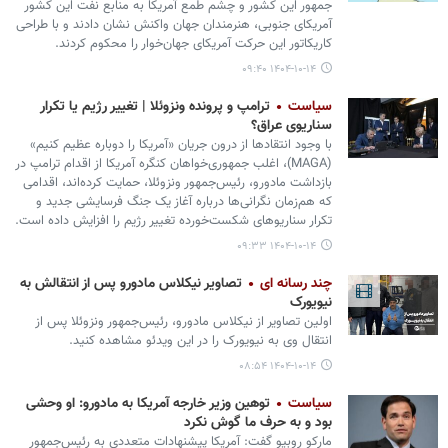
جمهور این کشور و چشم طمع آمریکا به منابع نفت این کشور
آمریکای جنوبی، هنرمندان جهان واکنش نشان دادند و با طراحی
کاریکاتور این حرکت آمریکای جهان‌خوار را محکوم کردند.
۱۴۰۴-۱۰-۱۴ ۰۹:۴۰
سیاست
ترامپ و پرونده ونزوئلا | تغییر رژیم یا تکرار
سناریوی عراق؟
با وجود انتقادها از درون جریان «آمریکا را دوباره عظیم کنیم»
(MAGA)، اغلب جمهوری‌خواهان کنگره آمریکا از اقدام ترامپ در
بازداشت مادورو، رئیس‌جمهور ونزوئلا، حمایت کرده‌اند، اقدامی
که هم‌زمان نگرانی‌ها درباره آغاز یک جنگ فرسایشی جدید و
تکرار سناریوهای شکست‌خورده تغییر رژیم را افزایش داده است.
۱۴۰۴-۱۰-۱۴ ۰۹:۳۳
چند رسانه ای
تصاویر نیکلاس مادورو پس از انتقالش به
نیویورک
اولین تصاویر از نیکلاس مادورو، رئیس‌جمهور ونزوئلا پس از
انتقال وی به نیویورک را در این ویدئو مشاهده کنید.
۱۴۰۴-۱۰-۱۴ ۰۸:۵۴
سیاست
توهین وزیر خارجه آمریکا به مادورو: او وحشی
بود و به حرف ما گوش نکرد
مارکو روبیو گفت: آمریکا پیشنهادات متعددی به رئیس‌جمهور