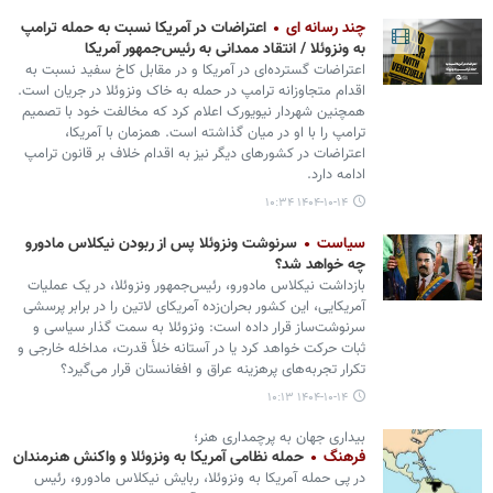
چند رسانه ای
اعتراضات در آمریکا نسبت به حمله ترامپ
به ونزوئلا / انتقاد ممدانی به رئیس‌جمهور آمریکا
اعتراضات گسترده‌ای در آمریکا و در مقابل کاخ سفید نسبت به
اقدام متجاوزانه ترامپ در حمله به خاک ونزوئلا در جریان است.
همچنین شهردار نیویورک اعلام کرد که مخالفت خود با تصمیم
ترامپ را با او در میان گذاشته است. همزمان با آمریکا،
اعتراضات در کشورهای دیگر نیز به اقدام خلاف بر قانون ترامپ
ادامه دارد.
۱۴۰۴-۱۰-۱۴ ۱۰:۳۴
سیاست
سرنوشت ونزوئلا پس از ربودن نیکلاس مادورو
چه خواهد شد؟
بازداشت نیکلاس مادورو، رئیس‌جمهور ونزوئلا، در یک عملیات
آمریکایی، این کشور بحران‌زده آمریکای لاتین را در برابر پرسشی
سرنوشت‌ساز قرار داده است: ونزوئلا به سمت گذار سیاسی و
ثبات حرکت خواهد کرد یا در آستانه خلأ قدرت، مداخله خارجی و
تکرار تجربه‌های پرهزینه عراق و افغانستان قرار می‌گیرد؟
۱۴۰۴-۱۰-۱۴ ۱۰:۱۳
بیداری جهان به پرچمداری هنر؛
فرهنگ
حمله نظامی آمریکا به ونزوئلا و واکنش هنرمندان
در پی حمله آمریکا به ونزوئلا، ربایش نیکلاس مادورو، رئیس