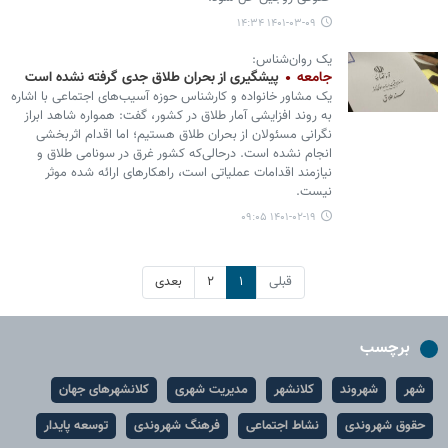
۱۴۰۱-۰۳-۰۹ ۱۴:۳۴
یک روان‌شناس:
جامعه
پیشگیری از بحران طلاق جدی گرفته نشده است
یک مشاور خانواده و کارشناس حوزه آسیب‌های اجتماعی با اشاره
به روند افزایشی آمار طلاق در کشور، گفت: همواره شاهد ابراز
نگرانی مسئولان از بحران طلاق هستیم؛ اما اقدام اثربخشی
انجام نشده است. درحالی‌که کشور غرق در سونامی طلاق و
نیازمند اقدامات عملیاتی است، راهکارهای ارائه شده موثر
نیست.
۱۴۰۱-۰۲-۱۹ ۰۹:۰۵
قبلی
۱
۲
بعدی
برچسب
شهر
شهروند
کلانشهر
مدیریت شهری
کلانشهرهای جهان
حقوق شهروندی
نشاط اجتماعی
فرهنگ شهروندی
توسعه پایدار