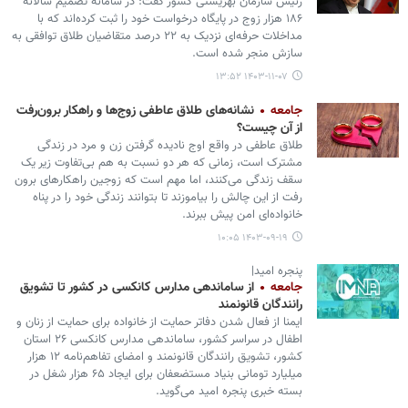
رئیس سازمان بهزیستی کشور گفت: در سامانه تصمیم سالانه
۱۸۶ هزار زوج در پایگاه درخواست خود را ثبت کرده‌اند که با
مداخلات حرفه‌ای نزدیک به ۲۲ درصد متقاضیان طلاق توافقی به
سازش منجر شده است.
۱۴۰۳-۱۱-۰۷ ۱۳:۵۲
جامعه
نشانه‌های طلاق عاطفی زوج‌ها و راهکار برون‌رفت
از آن چیست؟
طلاق عاطفی در واقع اوج نادیده گرفتن زن و مرد در زندگی
مشترک است، زمانی که هر دو نسبت به هم بی‌تفاوت زیر یک
سقف زندگی می‌کنند، اما مهم است که زوجین راهکارهای برون
رفت از این چالش را بیاموزند تا بتوانند زندگی خود را در پناه
خانواده‌ای امن پیش ببرند.
۱۴۰۳-۰۹-۱۹ ۱۰:۰۵
پنجره امید|
جامعه
از ساماندهی مدارس کانکسی در کشور تا تشویق
رانندگان قانونمند
ایمنا از فعال شدن دفاتر حمایت از خانواده برای حمایت از زنان و
اطفال در سراسر کشور، ساماندهی مدارس کانکسی ۲۶ استان
کشور، تشویق رانندگان قانونمند و امضای تفاهم‌نامه ۱۲ هزار
میلیارد تومانی بنیاد مستضعفان برای ایجاد ۶۵ هزار شغل در
بسته خبری پنجره امید می‌گوید.