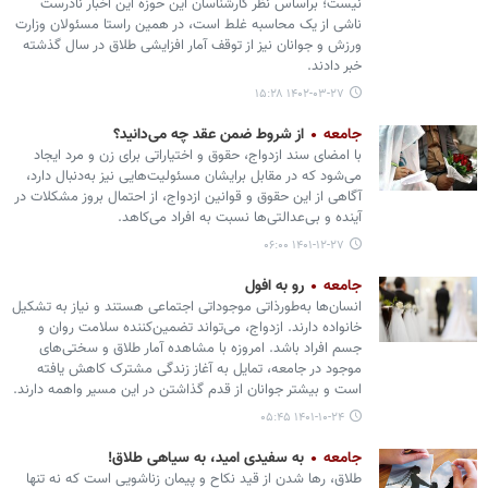
نیست؛ براساس نظر کارشناسان این حوزه این اخبار نادرست
ناشی از یک محاسبه غلط است، در همین راستا مسئولان وزارت
ورزش و جوانان نیز از توقف آمار افزایشی طلاق در سال گذشته
خبر دادند.
۱۴۰۲-۰۳-۲۷ ۱۵:۲۸
جامعه
از شروط ضمن عقد چه می‌دانید؟
با امضای سند ازدواج، حقوق و اختیاراتی برای زن و مرد ایجاد
می‌شود که در مقابل برایشان مسئولیت‌هایی نیز به‌دنبال دارد،
آگاهی از این حقوق و قوانین ازدواج، از احتمال بروز مشکلات در
آینده و بی‌عدالتی‌ها نسبت به افراد می‌کاهد.
۱۴۰۱-۱۲-۲۷ ۰۶:۰۰
جامعه
رو به افول
انسان‌ها به‌طورذاتی موجوداتی اجتماعی هستند و نیاز به تشکیل
خانواده دارند. ازدواج، می‌تواند تضمین‌کننده سلامت روان و
جسم افراد باشد. امروزه با مشاهده آمار طلاق و سختی‌های
موجود در جامعه، تمایل به آغاز زندگی مشترک کاهش یافته
است و بیشتر جوانان از قدم گذاشتن در این مسیر واهمه دارند.
۱۴۰۱-۱۰-۲۴ ۰۵:۴۵
جامعه
به سفیدی امید، به سیاهی طلاق!
طلاق، رها شدن از قید نکاح و پیمان زناشویی است که نه تنها