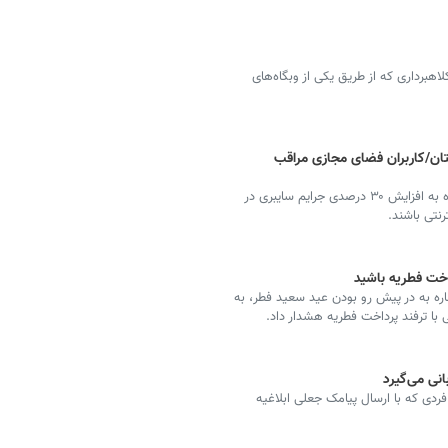
برداری که از طریق یکی از وبگاه‌های
 گلستان/کاربران فضای مجازی مراقب
رئیس پلیس فتا فرماندهی انتظامی استان گلستان با اشاره به افزایش ۳۰ درصدی جرایم سایبری در
رنتی باشند.
داخت فطریه باشید
ره به در پیش رو بودن عید سعید فطر، به
با ترفند پرداخت فطریه هشدار داد.
انی می‌گیرد
دی که با ارسال پیامک جعلی ابلاغیه