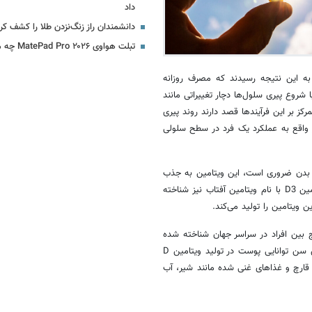
داد
دانشمندان راز زنگ‌نزدن طلا را کشف کر
تبلت هواوی MatePad Pro ۲۰۲۶ چه مشخصاتی دارد؟
 به این نتیجه رسیدند که مصرف روزانه
ند. با شروع پیری سلول‌ها دچار تغییراتی مانند
کز بر این فرآیندها قصد دارند روند پیری
در واقع به عملکرد یک فرد در سطح سلولی
تلف بدن ضروری است، این ویتامین به جذب
کلسیم کمک می‌کند که برای حفظ سلامت استخوان‌ها بسیار مهم است، ویتامین D3 با نام ویتامین آفتاب نیز شناخته
ن ویتامین را تولید می‌کند.
ده است که کمبود ویتامین D یک مشکل رایج بین افراد در سراسر جهان شناخته شده
است، کمبود این نوع ویتامین در میان افراد مسن رایج‌تر است، زیرا با افزایش سن توانایی پوست در تولید ویتامین D
 قارچ و غذاهای غنی شده مانند شیر، آب