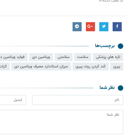
کد مطلب
978223
برچسب‌ها
تازه های پزشکی
سلامت
سلامتی
ویتامین دی
فواید ویتامین د
پیری
کند کردن روند پیری
میزان استاندارد مصرف ویتامین دی
اثرا
نظر شما