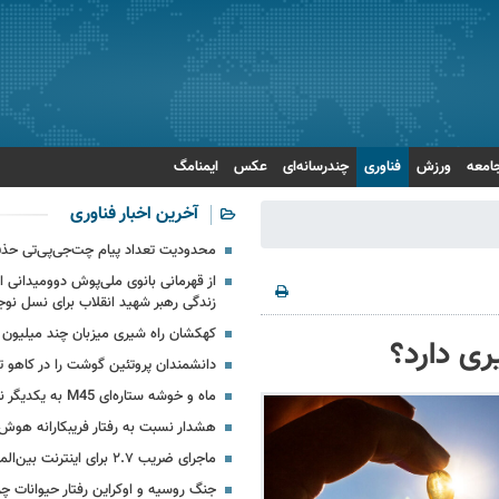
امعه
ورزش
فناوری
چندرسانه‌ای
عکس
ایمنامگ
آخرین اخبار فناوری
محدودیت تعداد پیام چت‌جی‌پی‌تی حذ
از قهرمانی بانوی ملی‌پوش دوومیدانی ای
زندگی رهبر شهید انقلاب برای نسل نوج
کهکشان راه شیری میزبان چند میلیون 
دانشمندان پروتئین گوشت را در کاهو تو
ماه و خوشه ستاره‌ای M45 به یکدیگر نزدیک می‏‌شوند
هشدار نسبت به رفتار فریبکارانه هو
ماجرای ضریب ۲.۷ برای اینترنت بین‌الملل چیست؟
جنگ روسیه و اوکراین رفتار حیوانات چرن