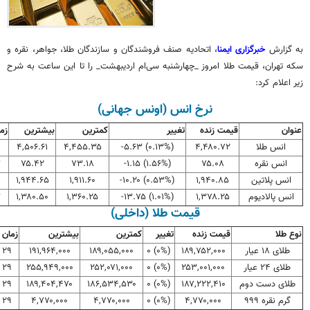
به گزارش
خبرگزاری ایمنا
، اتحادیه صنف فروشندگان و سازندگان طلا، جواهر، نقره و
سکه تهران، قیمت طلا امروز _چهارشنبه سی‌ام اردیبهشت_ را تا این ساعت به شرح
زیر اعلام کرد:
نرخ انس (اونس جهانی)
عنوان
قیمت زنده
تغییر
کمترین
بیشترین
زم
انس طلا
۴,۴۸۰.۷۲
(۰.۱۳%) ۵.۶۳-
۴,۴۵۵.۳۵
۴,۵۰۶.۶۱
انس نقره
۷۵.۰۸
(۱.۵۶%) ۱.۱۵-
۷۳.۱۸
۷۵.۴۲
۳
انس پلاتین
۱,۹۴۰.۸۵
(۰.۵۳%) ۱۰.۲۰-
۱,۹۱۱.۶۰
۱,۹۴۴.۶۵
انس پالادیوم
۱,۳۷۸.۲۵
(۱.۰۱%) ۱۳.۷۵-
۱,۳۶۰.۲۵
۱,۳۸۰.۵۰
۳
قیمت طلا (داخلی)
نوع طلا
قیمت زنده
تغییر
کمترین
بیشترین
زمان
طلای ۱۸ عیار
۱۸۹,۷۵۲,۰۰۰
(۰%) ۰
۱۸۹,۰۵۵,۰۰۰
۱۹۱,۹۶۴,۰۰۰
۲۹ اردیبهشت
طلای ۲۴ عیار
۲۵۳,۰۰۱,۰۰۰
(۰%) ۰
۲۵۲,۰۷۱,۰۰۰
۲۵۵,۹۴۹,۰۰۰
۲۹ اردیبهشت
طلای دست دوم
۱۸۷,۲۲۲,۴۱۰
(۰%) ۰
۱۸۶,۵۳۴,۵۳۰
۱۸۹,۴۰۴,۴۷۰
۲۹ اردیبهشت
گرم نقره ۹۹۹
۴,۷۷۰,۰۰۰
(۰%) ۰
۴,۷۷۰,۰۰۰
۴,۷۷۰,۰۰۰
۲۹ اردیبهشت