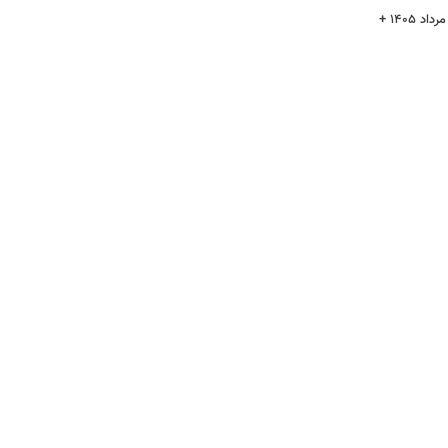
قیمت سکه پارسیان امروز پنجشنبه ۱۵ مرداد ۱۴۰۵ +