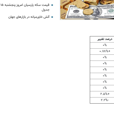
جدول
آتش خاورمیانه در بازارهای جهان
درصد تغییر
۰%
+۰.۷۸%
۰%
۰%
۰%
۰%
۰%
۰%
+۲.۵%
-۲.۲%