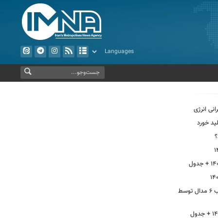
انی انرژی
ید خورد
؟
از بهره‌برداری ابرپروژه نفتی ایران تا کسب ۶ مدال توسط