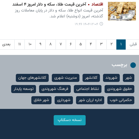
اقتصاد
آخرین قیمت طلا، سکه و دلار امروز ۴ اسفند
آخرین قیمت انواع طلا، سکه و دلار در پایان معاملات روز
گذشته، امروز (دوشنبه) اعلام شد.
۱۴۰۴-۱۲-۰۴ ۱۹:۴۶
قبلی
۱
۲
۳
۴
۵
۶
۷
۸
۹
۱۰
۱۱
بعدی
برچسب
شهر
شهروند
کلانشهر
مدیریت شهری
کلانشهرهای جهان
حقوق شهروندی
نشاط اجتماعی
فرهنگ شهروندی
توسعه پایدار
حکمرانی خوب
اداره ارزان شهر
شهرداری
شهر خلاق
نسخه دسکتاپ