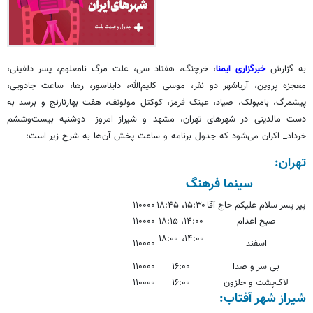
به گزارش
خبرگزاری ایمنا
، خرچنگ، هفتاد سی، علت مرگ نامعلوم، پسر دلفینی،
معجزه پروین، آریاشهر دو نفر، موسی کلیم‌الله، دایناسور، رها، ساعت جادویی،
پیشمرگ
،
بامبولک
، صیاد، عینک قرمز، کوکتل
مولوتف
، هفت بهارنارنج و برسد به
دست مالدینی در شهرهای تهران، مشهد و شیراز امروز _دوشنبه
بیست‌وششم
خرداد_ اکران می‌شود که جدول برنامه و ساعت پخش آن‌ها به شرح زیر است:
تهران:
سینما فرهنگ
پیر پسر سلام علیکم حاج آقا
۱۵:۳۰، ۱۸:۴۵
۱۱۰۰۰۰
صبح اعدام
۱۴:۰۰، ۱۸:۱۵
۱۱۰۰۰۰
۱۴:۰۰، ۱۸:۰۰
اسفند
۱۱۰۰۰۰
بی سر و صدا
۱۶:۰۰
۱۱۰۰۰۰
لاک‌پشت و حلزون
۱۶:۰۰
۱۱۰۰۰۰
شیراز شهر آفتاب: