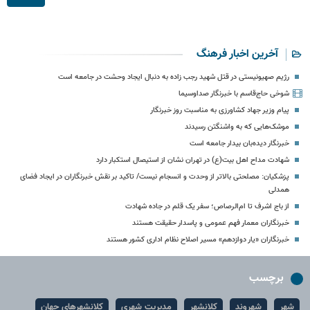
آخرین اخبار فرهنگ
رژیم صهیونیستی در قتل شهید رجب زاده به دنبال ایجاد وحشت در جامعه است
شوخی حاج‌قاسم با خبرنگار صداوسیما
پیام وزیر جهاد کشاورزی به مناسبت روز خبرنگار
موشک‌هایی که به واشنگتن رسیدند
خبرنگار دیده‌بان بیدار جامعه است
شهادت مداح اهل بیت(ع) در تهران نشان از استیصال استکبار دارد
پزشکیان: مصلحتی بالاتر از وحدت و انسجام نیست/ تاکید بر نقش خبرنگاران در ایجاد فضای
همدلی
از باج اشرف تا ام‌الرصاص؛ سفر یک قلم در جاده شهادت
خبرنگاران معمار فهم عمومی و پاسدار حقیقت هستند
خبرنگاران «یار دوازدهم» مسیر اصلاح نظام اداری کشور هستند
برچسب
شهر
شهروند
کلانشهر
مدیریت شهری
کلانشهرهای جهان