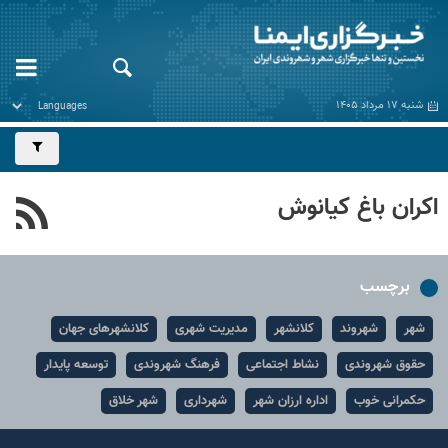
شنبه ۱۷ مرداد ۱۴۰۵
اکران باغ کیانوش
برچسب
شهر
شهروند
کلانشهر
مدیریت شهری
کلانشهرهای جهان
حقوق شهروندی
نشاط اجتماعی
فرهنگ شهروندی
توسعه پایدار
حکمرانی خوب
اداره ارزان شهر
شهرداری
شهر خلاق