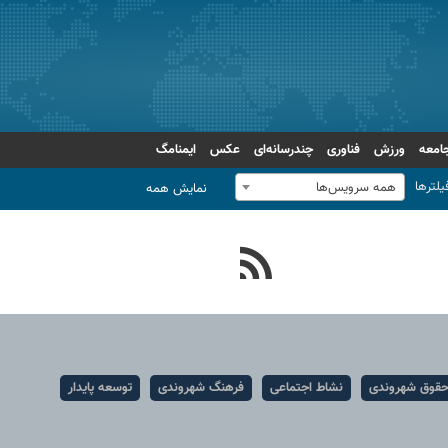
امعه
ورزش
فناوری
چندرسانه‌ای
عکس
ایمنامگ
یلترها
همه سرویس‌ها
نمایش همه
قوق شهروندی
نشاط اجتماعی
فرهنگ شهروندی
توسعه پایدار