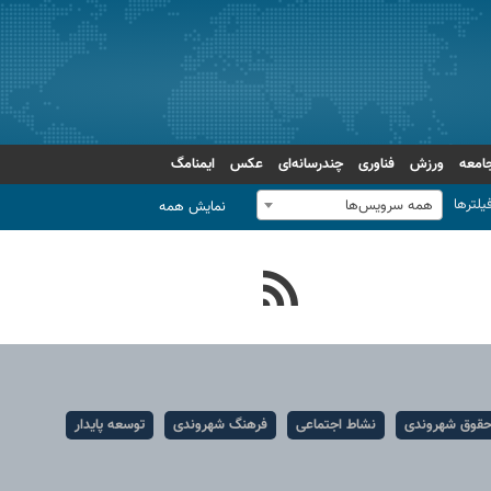
امعه
ورزش
فناوری
چندرسانه‌ای
عکس
ایمنامگ
یلترها
همه سرویس‌ها
نمایش همه
قوق شهروندی
نشاط اجتماعی
فرهنگ شهروندی
توسعه پایدار