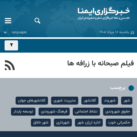
یکشنبه ۱۸ مرداد ۱۴۰۵
فیلم صبحانه با زرافه ها
برچسب
شهر
شهروند
کلانشهر
مدیریت شهری
کلانشهرهای جهان
حقوق شهروندی
نشاط اجتماعی
فرهنگ شهروندی
توسعه پایدار
حکمرانی خوب
اداره ارزان شهر
شهرداری
شهر خلاق