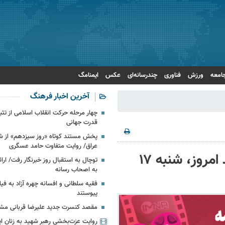
امعه
ورزش
فناوری
چندرسانه‌ای
عکس
ایمنامگ
آخرین اخبار فرهنگ
چهار مرحله حرکت انقلاب اسلامی از تث
قدرت جهانی
پخش مستند کوتاه «روز سیزدهم» از شب
عراق/ روایت متفاوت حامد عسگری
برنامه سینماهای تهران، شیراز و مشهد امروز، شنبه ۱۷
توچال به استقبال روز خبرنگار رفت/ ارا
به اصحاب رسانه
فقیه سلطانی و افسانه چهره آزاد به فیلم
پیوستند
مقصد کنسرت جدید علیرضا قربانی 
روایت عزت‌بخشی رهبر شهید به زنان ایر