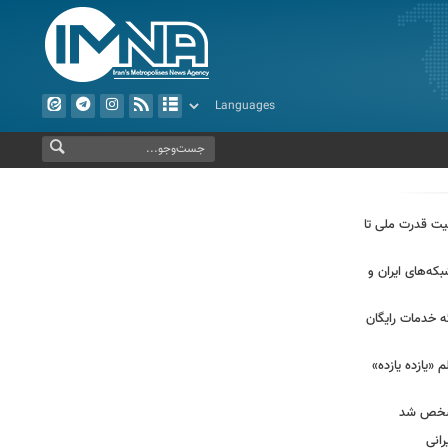
بیت قدرت ملی تا
که‌های ایران و
ئه خدمات رایگان
 «یازده یازده»
مشخص شد
انی