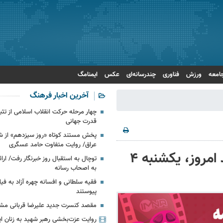
امعه
ورزش
فناوری
چندرسانه‌ای
عکس
ایمنامگ
آخرین اخبار فرهنگ
چهار مرحله حرکت انقلاب اسلامی از تث
قدرت جهانی
پخش مستند کوتاه «روز سیزدهم» از شب
عراق/ روایت متفاوت حامد عسگری
برنامه سینماهای تهران، شیراز و مشهد امروز، یکشنبه ۴
توچال به استقبال روز خبرنگار رفت/ ارا
به اصحاب رسانه
فقیه سلطانی و افسانه چهره آزاد به فیلم
پیوستند
مقصد کنسرت جدید علیرضا قربانی 
روایت عزت‌بخشی رهبر شهید به زنان ایر