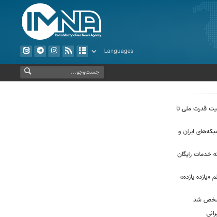
بیت قدرت ملی تا
که‌های ایران و
ئه خدمات رایگان
 «یازده یازده»
مشخص شد
انی