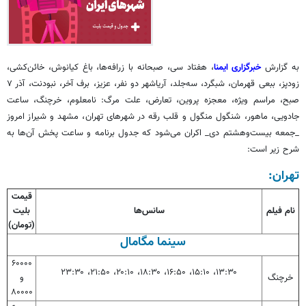
به گزارش
خبرگزاری ایمنا
، هفتاد سی، صبحانه با زرافه‌ها، باغ کیانوش، خائن‌کشی،
زودپز،
ببعی
قهرمان، شبگرد، سه‌جلد، آریاشهر دو نفر، عزیز، برف آخر، نبودنت، آذر ۷
صبح، مراسم ویژه، معجزه پروین، تعارض، علت مرگ: نامعلوم، خرچنگ، ساعت
جادویی، ماهور، شنگول منگول و قلب
رقه
در شهرهای تهران، مشهد و شیراز امروز
_جمعه بیست‌وهشتم دی_ اکران می‌شود که جدول برنامه و ساعت پخش آن‌ها به
شرح زیر است:
تهران:
قیمت
نام فیلم
سانس‌ها
بلیت
(تومان)
سینما
مگامال
۶۰۰۰۰
۱۳:۳۰، ۱۵:۱۰، ۱۶:۵۰، ۱۸:۳۰، ۲۰:۱۰، ۲۱:۵۰، ۲۳:۳۰
خرچنگ
و
۸۰۰۰۰