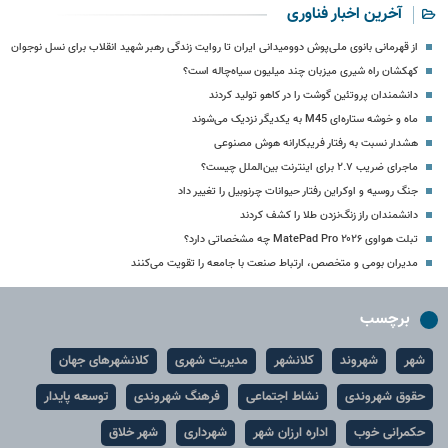
آخرین اخبار فناوری
از قهرمانی بانوی ملی‌پوش دوومیدانی ایران تا روایت زندگی رهبر شهید انقلاب برای نسل نوجوان
کهکشان راه شیری میزبان چند میلیون سیاه‌چاله است؟
دانشمندان پروتئین گوشت را در کاهو تولید کردند
ماه و خوشه ستاره‌ای M45 به یکدیگر نزدیک می‏‌شوند
هشدار نسبت به رفتار فریبکارانه هوش مصنوعی
ماجرای ضریب ۲.۷ برای اینترنت بین‌الملل چیست؟
جنگ روسیه و اوکراین رفتار حیوانات چرنوبیل را تغییر داد
دانشمندان راز زنگ‌نزدن طلا را کشف کردند
تبلت هواوی MatePad Pro ۲۰۲۶ چه مشخصاتی دارد؟
مدیران بومی و متخصص، ارتباط صنعت با جامعه را تقویت می‌کنند
برچسب
شهر
شهروند
کلانشهر
مدیریت شهری
کلانشهرهای جهان
حقوق شهروندی
نشاط اجتماعی
فرهنگ شهروندی
توسعه پایدار
حکمرانی خوب
اداره ارزان شهر
شهرداری
شهر خلاق