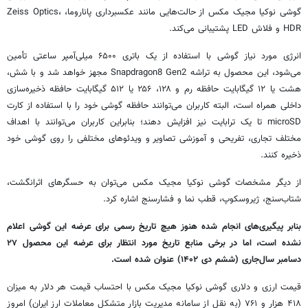
گوشی نوکیا مجیک مکس از حالت‌هایی مانند عکسبرداری پاناروما، Zeiss Optics،
HDR و فلاش LED پشتیبانی می‌کند.
انرژی مورد نیاز گوشی با استفاده از یک باتری
۶۵۰۰
میلی‌آمپر ساعتی تأمین
می‌شود، این محصول به تراشه Snapdragon8 Gen2 مجهز خواهد شد و با شش،
هشت یا ۱۲ گیگابایت حافظه رم و ۱۲۸، ۲۵۶ یا ۵۱۲ گیگابایت حافظه ذخیره‌سازی
داخلی همراه است، البته کاربران می‌توانند حافظه گوشی خود را با استفاده از کارت
microSD تا یک ترابایت نیز افزایش دهند؛ بنابراین کاربران می‌توانند با اهداف
مختلف تجاری، تفریحی و آموزشی تصاویر و ویدئوهای مختلفی را روی گوشی خود
ذخیره کنند.
از دیگر مشخصات گوشی نوکیا مجیک مکس می‌توان به حسگرهای اثرانگشت،
شتاب‌سنج، ژیروسکوپ، قطب نما و فشارسنج اشاره کرد.
بنابر پیگیری‌های انجام شده هنوز هیچ تاریخ رسمی برای عرضه این گوشی اعلام
نشده است، اما در برخی منابع تاریخ مورد انتظار برای عرضه این محصول ۲۷
دسامبر سال‌جاری (ششم دی ۱۴۰۲) عنوان شده است.
قیمت ارزی و دلاری گوشی نوکیا مجیک مکس با احتساب قیمت هر دلار به میزان
۴۱۸ هزار و ۷۶۱ (به نقل از سامانه مدیریت بازار متشکل معاملات ارز ایران) امروز