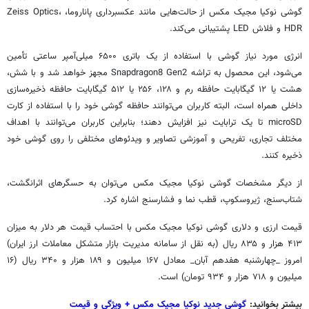
گوشی نوکیا مجیک مکس از حالت‌هایی مانند عکسبرداری پاناروما، Zeiss Optics،
HDR و فلاش LED پشتیبانی می‌کند.
انرژی مورد نیاز گوشی با استفاده از یک باتری
۶۵۰۰
میلی‌آمپر ساعتی تأمین
می‌شود، این محصول به تراشه Snapdragon8 Gen2 مجهز خواهد شد و با شش،
هشت یا ۱۲ گیگابایت حافظه رم و ۱۲۸، ۲۵۶ یا ۵۱۲ گیگابایت حافظه ذخیره‌سازی
داخلی همراه است، البته کاربران می‌توانند حافظه گوشی خود را با استفاده از کارت
microSD تا یک ترابایت نیز افزایش دهند؛ بنابراین کاربران می‌توانند با اهداف
مختلف تجاری، تفریحی و آموزشی تصاویر و ویدئوهای مختلفی را روی گوشی خود
ذخیره کنند.
از دیگر مشخصات گوشی نوکیا مجیک مکس می‌توان به حسگرهای اثرانگشت،
شتاب‌سنج، ژیروسکوپ، قطب نما و فشارسنج اشاره کرد.
قیمت ارزی و دلاری گوشی نوکیا مجیک مکس با احتساب قیمت هر دلار به میزان
۴۱۳ هزار و ۸۳۵ ریال (به نقل از سامانه مدیریت بازار متشکل معاملات ارز ایران)
امروز _چهارشنبه هفدهم آبان_ معادل ۱۶۷ میلیون و ۱۸۹ هزار و ۳۴۰ ریال (۱۶
میلیون و ۷۱۸ هزار و ۹۳۴ تومان) است.
بیشتر بخوانید:
گوشی جدید نوکیا مجیک مکس + ویژگی و قیمت