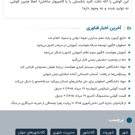
این گوشی را اگه دقت کنید عکسش را با کامپیوتر ساختن! اصلا چنین گوشی
نه تولید شده و نه وجود داره!
آخرین اخبار فناوری
نتایج آزمون پایه دهم مدارس نمونه دولتی و سمپاد اعلام شد
اصفهان الگوی توسعه شبکه هوشمند آموزشی در سراسر کشور می‌شود
آموزش هوشمند الگوی سوم نظام آموزشی کشور را شکل می‌دهد
ماه در وضعیت حضیض زمینی قرار می‌گیرد
جهاد دانشگاهی اصفهان سیستم آبیاری هوشمند برپایه هوش مصنوعی طراحی کرد
بِرساوُشی‌ها در راهَند؛ آسمان تابستانی آماده تماشای بارش شهابی
جهاد دانشگاهی اصفهان برای حل چالش‌های استان رویکرد مسئله‌محور را دنبال می‌کند
قیمت گوشی شیائومی (دوشنبه ۱۹ مرداد ۱۴۰۵) + جدول
قیمت گوشی سامسونگ (امروز ۱۹ مرداد ۱۴۰۵) + جدول
از فراخوان جایزه البرز دانش‌آموزی ۱۴۰۵ تا روایت زهرا چخماقی از تجربه خبرنگاری در جنگ
برچسب
شهر
شهروند
کلانشهر
مدیریت شهری
کلانشهرهای جهان