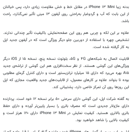
بدنه زیبا iPhone ۱۳ Mini در مقابل خط و خش مقاومت زیادی دارد، پس خیالتان
از این بابت که آب و گردوغبار به‌راحتی روی آیفون ۱۳ مینی تأثیر نمی‌گذارد، راحت
باشد.
علاوه بر این لکه و چربی هم روی این صفحه‌نمایش باکیفیت تأثیر چندانی ندارند.
تشخیص چهره با استفاده از دوربین جلو دیگر ویژگی است که در آیفون جدید اپل
به کار گرفته شده است.
قابلیت اتصال به شبکه‌های ۴G و ۵G، بلوتوث نسخه پنج، نسخه ۱۵ از iOS دیگر
ویژگی‌های این گوشی هستند. از نظر سخت‌افزاری هم این گوشی از تراشه‌ی جدید
A۱۵ بهره می‌برد که دارای ۱۵ میلیارد ترانزیستور است و دارای کنترل گرمای مطلوبی
بوده تا بتواند علاوه بر کارهای معمول، از قابلیت‌های جدید واقعیت مجازی که اپل
این روزها روی آن تمرکز خاصی دارد، پشتیبانی کند.
به گفته شرکت اپل، این گوشی دارای سرعتی ۵۰ برابر نسخه ۱۲ خود است. پردازنده
دارای ماژولار جدیدی است که مصرف باتری را بسیار پایین‌تر آورده و دارای حفظ
باتری بالاتری هستید. کیفیت نمایش در iPhone ۱۳ Mini دارای ۱۲۰ هرتز است و
کیفیت بالایی را شاهد خواهید بود.
اپل در این سری از گوشی‌های iPhone خود پردازنده گرافیکی‌ای را قرار داده که از