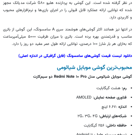
در نظر گرفته شده است. این گوشی به پردازنده هلیو G۸۰ شرکت مدیاتک مجهز
شده که توانایی ارائه عملکرد قابل قبولی را در اجرای بازی‌ها و نرم‌افزارهای محبوب
و کاربردی دارد.
در انتها نیز همانند اکثر گوشی‌های هوشمند سری A سامسونگ، این گوشی از باتری
مناسب و قدرتمندی بهره برده است. باتری با میزان ظرفیت ۵۰۰۰ میلی‌آمپرساعت
که به‌ازای هر بار شارژ ۱۰۰ درصدی، توانایی ارائه طول عمر مفید دو روز را دارد.
دانلود لیست قیمت گوشی‌های سامسونگ (فایل گرافیکی در اندازه اصلی)
محبوب‌ترین گوشی موبایل شیائومی
گوشی موبایل شیائومی مدل Redmi Note ۱۰ Pro دو سیم‌کارت
رم:
هشت گیگابایت
فناوری صفحه نمایش
: AMOLED
اندازه
:۶.۶۷ اینچ
شبکه‌های ارتباطی:
۲G، ۳G، ۴G
حافظه داخلی
: ۲۵۶ گیگابایت
نسخه سیستم عامل
: ۱۱ Android