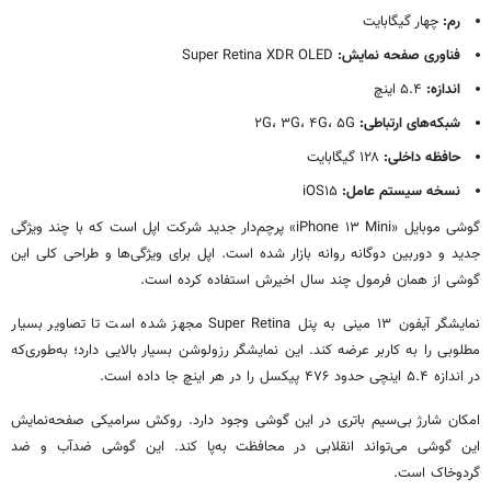
رم:
چهار گیگابایت
فناوری صفحه نمایش:
Super Retina XDR OLED
اندازه:
۵.۴ اینچ
شبکه‌های ارتباطی:
۲G، ۳G، ۴G، ۵G
حافظه داخلی:
۱۲۸ گیگابایت
نسخه سیستم عامل:
iOS۱۵
گوشی موبایل «iPhone ۱۳ Mini» پرچم‌دار جدید شرکت اپل است که با چند ویژگی
جدید و دوربین دوگانه روانه بازار شده است. اپل برای ویژگی‌ها و طراحی کلی این
گوشی از همان فرمول چند سال اخیرش استفاده کرده است.
نمایشگر آیفون ۱۳ مینی به پنل Super Retina مجهز شده است تا تصاویر بسیار
مطلوبی را به کاربر عرضه کند. این نمایشگر رزولوشن بسیار بالایی دارد؛ به‌طوری‌که
در اندازه ۵.۴ اینچی حدود ۴۷۶ پیکسل را در هر اینچ جا داده است.
امکان شارژ بی‌سیم باتری در این گوشی وجود دارد. روکش سرامیکی صفحه‌نمایش
این گوشی می‌تواند انقلابی در محافظت به‌پا کند. این گوشی ضدآب و ضد
گردوخاک است.