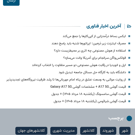
ارسال
آخرین اخبار فناوری
ایکس بساط درآمدزایی از کپی‌کارها را جمع می‌کند
مصرف اینترنت زیر ذره‌بین؛ اپراتورها شنبه باید پاسخ دهند
استفاده از هوش مصنوعی چه اثری بر محیط‌زیست دارد؟
فولکس‌واگن سرانجام برای آمریکا وانت می‌سازد؟
اپل و انویدیا در رقابت هوش مصنوعی دو مسیر متفاوت را انتخاب کرده‌اند
دانشگاه باید به کارگاه حل مسائل جامعه تبدیل شود
از روایت موکبی به وسعت عشق در پناه امام مهربانی‌ها تا رشد ظرفیت نیروگاه‌های تجدیدپذیر
قیمت گوشی A17 5G + مشخصات گوشی Galaxy A17 5G
قیمت گوشی سامسونگ (یکشنبه ۱۸ مرداد ۱۴۰۵) + جدول
قیمت گوشی شیائومی (یکشنبه ۱۸ مرداد ۱۴۰۵) + جدول
برچسب
شهر
شهروند
کلانشهر
مدیریت شهری
کلانشهرهای جهان