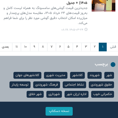
۱۴۰۵) + جدول
جدیدترین قیمت گوشی‌های سامسونگ به همراه لیست کامل و
به‌روز قیمت‌های ۲۴ خرداد ۱۴۰۵، مقایسه مدل‌های پرچمدار و
میان‌رده امکان انتخاب دقیق گوشی مورد نظر را برای شما فراهم
می‌کند.
۱۴۰۵-۰۳-۲۴ ۰۸:۲۸
قبلی
۱
۲
۳
۴
۵
۶
۷
۸
۹
۱۰
۱۱
بعدی
برچسب
شهر
شهروند
کلانشهر
مدیریت شهری
کلانشهرهای جهان
حقوق شهروندی
نشاط اجتماعی
فرهنگ شهروندی
توسعه پایدار
حکمرانی خوب
اداره ارزان شهر
شهرداری
شهر خلاق
نسخه دسکتاپ