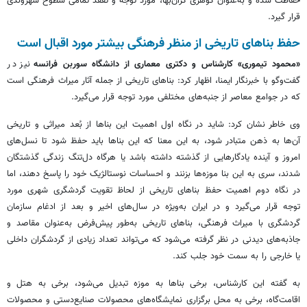
حفاظت شده و به‌عنوان گوهری گران‌بها، مورد توجه و تفقد تمامی سطوح شهروندی
قرار گیرد.
حفظ بناهای تاریخی از منظر فرهنگی بیشتر مورد اقبال است
«محمود تیموری» کارشناس و دکتری معماری از دانشگاه سوربن فرانسه
نیز در
گفت‌وگو با خبرنگار ایمنا، اظهار کرد: بناهای تاریخی از جمله آثار میراث فرهنگی است
که در جوامع معاصر از جنبه‌های مختلفی مورد توجه قرار می‌گیرد.
وی خاطر نشان کرد: شاید در نگاه اول اهمیت این بناها از بُعد میراثی و تاریخی
آن‌ها به ذهن متبادر شود، به این معنا که این بناها باید حفظ شود تا نسل‌های
امروز و آینده یادگارهایی از گذشته داشته باشد یا هرگاه دل‌تنگ زندگی گذشتگان
شدند، سری به این بنا موزه‌ها بزنند و احساسات نوستالژیک خود را پاسخ دهند، اما
در نگاه دوم اهمیت حفظ بناهای تاریخی از لحاظ تقویت گردشگری شهری مورد
توجه قرار می‌گیرد و در ایران به‌ویژه در سال‌های اخیر و بعد از ادغام سازمان
گردشگری با میراث فرهنگی، بناهای تاریخی به‌طور پیش‌فرض به‌عنوان مقاصد و
جاذبه‌های دیدنی در نظر گرفته می‌شود که می‌تواند تعداد زیادی از گردشگران داخلی
یا خارجی را به سمت خود جلب کند.
به گفته این کارشناس، برخی بناها به موزه تبدیل می‌شود، برخی به هتل و
اقامت‌گاه، برخی به محل برگزاری نمایشگاه‌های محصولات صنایع‌دستی و محصولات