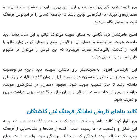
وی افزود: شاید گویاترین توصیف بر این سیر پویای تاریخی، تشبیه ساختمان‌ها و
معماری‌های دیرینه به لنگرهایی وزین باشد که جامعه انسانی را بر اقیانوس فرهنگ
ثابت و استوار نگاه می‌دارد.
امین خاطرنشان کرد: نگاهی به معنای هویت می‌تواند اثباتی بر این مدعا باشد، باید
دانست هویت هر جامعه و اعضای آن، از قیاس وضع و معنای آن در زمان حال، با
آنچه از گذشته باقی‌مانده صورت می‌پذیرد که این قیاس را می‌توان در مفهوم
«این‌همانی» به تصویر درآورد.
این کارشناس افزود: به‌عبارت‌دیگر برای داشتن هویت، باید «این» در وضعیت
موجود و در زمان حاضر با «همان» در وضعیت قبل و زمان گذشته قرابت و یکسانی
داشته باشد تا حائز کیفیتِ هویت شود. مفهوم «همان» در شکل‌گیری هویت،
نیازمند منبعی از نشانه‌هاست تا با قیاس میان حال و گذشته، میزان شباهت تبیین
و تعریف شود.
کالبد بناهای تاریخی نمایانگر فرهنگ غنی گذشتگان
وی اظهار کرد: کالبد بناها و ساختار شهرها که توانسته از گذشته‌ها عبور کند و به
این شکل و وضعیت به ما رسیده است، آکنده از نمادها و نشانه‌هایی از فرهنگ
پویای یک جغرافیا بوده فرهنگی که با حفظ سرزندگی خود توانسته است ردپای