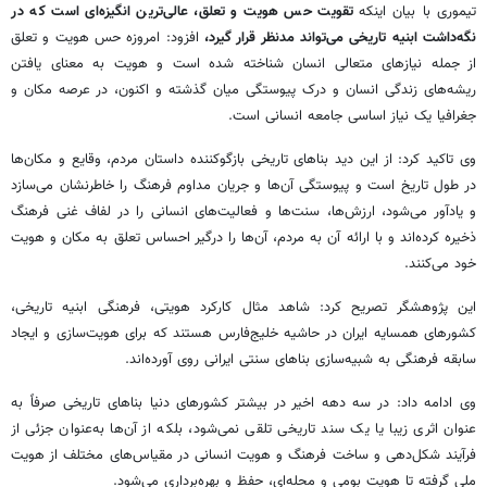
تیموری با بیان اینکه
تقویت حس هویت و تعلق، عالی‌ترین انگیزه‌ای است که در
نگه‌داشت ابنیه تاریخی می‌تواند مدنظر قرار گیرد،
افزود: امروزه حس هویت و تعلق
از جمله نیازهای متعالی انسان شناخته شده است و هویت به معنای یافتن
ریشه‌های زندگی انسان و درک پیوستگی میان گذشته و اکنون، در عرصه مکان و
جغرافیا یک نیاز اساسی جامعه انسانی است.
وی تاکید کرد: از این دید بناهای تاریخی بازگوکننده داستان مردم، وقایع و مکان‌ها
در طول تاریخ است و پیوستگی آن‌ها و جریان مداوم فرهنگ را خاطرنشان می‌سازد
و یادآور می‌شود، ارزش‌ها، سنت‌ها و فعالیت‌های انسانی را در لفاف غنی فرهنگ
ذخیره کرده‌اند و با ارائه آن به مردم، آن‌ها را درگیر احساس تعلق به مکان و هویت
خود می‌کنند.
این پژوهشگر تصریح کرد: شاهد مثال کارکرد هویتی، فرهنگی ابنیه تاریخی،
کشورهای همسایه ایران در حاشیه خلیج‌فارس هستند که برای هویت‌سازی و ایجاد
سابقه فرهنگی به شبیه‌سازی بناهای سنتی ایرانی روی آورده‌اند.
وی ادامه داد: در سه دهه اخیر در بیشتر کشورهای دنیا بناهای تاریخی صرفاً به
عنوان اثری زیبا یا یک سند تاریخی تلقی نمی‌شود، بلکه از آن‌ها به‌عنوان جزئی از
فرآیند شکل‌دهی و ساخت فرهنگ و هویت انسانی در مقیاس‌های مختلف از هویت
ملی گرفته تا هویت بومی و محله‌ای، حفظ و بهره‌برداری می‌شود.