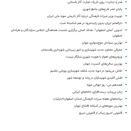
هنر و جنایت؛ روی تاریک تجارت آثار باستانی
پایان عمر طرح‌های جامع شهری
توییت وزیر میراث فرهنگی درباره آثار تاریخی موزه‌ ملی ایران
دارالعلم ایران بدون زاینده‌رود در هم شکسته است
تدوین "نمای اصفهان"، هدف اصلی برگزاری نشست هماهنگی اجلاس سازندگان و طراحان
اصفهان
بهترین سواحل موج‌سواری جهان
معرفی معاون جدید شهرسازی و امور زیربنایی شهرداری رفسنجان
ورودی‌های اهواز با هویت شهری سازگار نیست
بهترین سالن‌های کنسرت جهان
تلاش می‌شود در دوره جدید شاهد شهرسازی پویایی باشیم
نقش کلیدی شهرسازان در رشد و توسعه شهر
هجدهم می؛ روز جهانی موزه‌
زبان بی‌زبان، زینت‌افزای خانه‌های ایرانی
برنامه‌های هفته میراث فرهنگی استان اصفهان+جزئیات
بهترین موزه‌های در آستانه افتتاح جهان
قلم‌زنی امروز زیباتر از قلم‌زنی دیروز