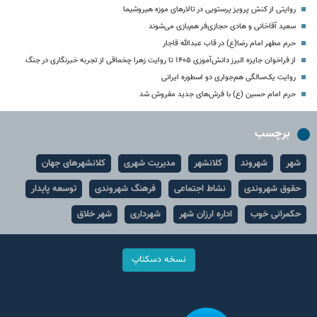
روایتی از کنش پرویز پرستویی در تالارهای موزه هیروشیما
سعید آقاخانی و هادی حجازی‌فر هم‌بازی می‌شوند
حرم مطهر امام رضا(ع) در قاب عبدالله قاجار
از فراخوان جایزه البرز دانش‌آموزی ۱۴۰۵ تا روایت زهرا چخماقی از تجربه خبرنگاری در جنگ
روایت یک‌سالگی هم‌جواری دو اسطوره‌ ایرانی
حرم امام حسین (ع) با فرش‌های جدید مفروش شد
برچسب
شهر
شهروند
کلانشهر
مدیریت شهری
کلانشهرهای جهان
حقوق شهروندی
نشاط اجتماعی
فرهنگ شهروندی
توسعه پایدار
حکمرانی خوب
اداره ارزان شهر
شهرداری
شهر خلاق
نسخه دسکتاپ