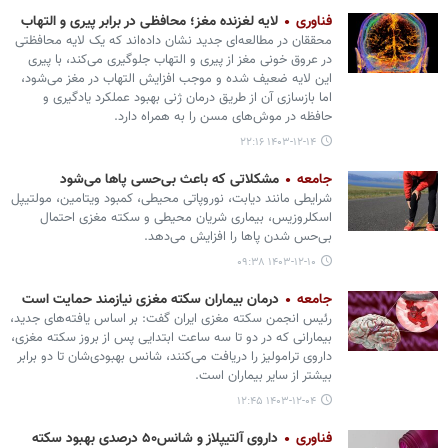
فناوری
لایه لغزنده مغز؛ محافظی در برابر پیری و التهاب
محققان در مطالعه‌ای جدید نشان داده‌اند که یک لایه محافظتی
در عروق خونی مغز از پیری و التهاب جلوگیری می‌کند، با پیری
این لایه ضعیف شده و موجب افزایش التهاب در مغز می‌شود،
اما بازسازی آن از طریق درمان ژنی بهبود عملکرد یادگیری و
حافظه در موش‌های مسن را به همراه دارد.
۱۴۰۳-۱۲-۱۴ ۲۲:۱۶
جامعه
مشکلاتی که باعث بی‌حسی پاها می‏‌شود
شرایطی مانند دیابت، نوروپاتی محیطی، کمبود ویتامین، مولتیپل
اسکلروزیس، بیماری شریان محیطی و سکته مغزی احتمال
بی‌حس شدن پاها را افزایش می‌دهد.
۱۴۰۳-۱۲-۱۰ ۰۹:۳۸
جامعه
درمان بیماران سکته مغزی نیازمند حمایت است
رئیس انجمن سکته مغزی ایران گفت: بر اساس یافته‌های جدید،
بیمارانی که در دو تا سه ساعت ابتدایی پس از بروز سکته مغزی،
داروی ترامولیز را دریافت می‌کنند، شانس بهبودی‌شان تا دو برابر
بیشتر از سایر بیماران است.
۱۴۰۳-۱۲-۰۴ ۱۲:۴۵
فناوری
داروی آلتیپلاز و شانس۵۰ درصدی بهبود سکته