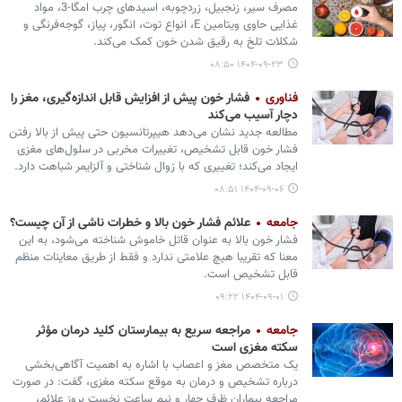
مصرف سیر، زنجبیل، زردچوبه، اسیدهای چرب امگا-3، مواد
غذایی حاوی ویتامین E، انواع توت، انگور، پیاز، گوجه‌فرنگی و
شکلات تلخ به رقیق شدن خون کمک می‌کند.
۱۴۰۴-۰۹-۲۳ ۰۸:۵۰
فناوری
فشار خون پیش از افزایش قابل اندازه‌گیری، مغز را
دچار آسیب می‌کند
مطالعه جدید نشان می‌دهد هیپرتانسیون حتی پیش از بالا رفتن
فشار خون قابل تشخیص، تغییرات مخربی در سلول‌های مغزی
ایجاد می‌کند؛ تغییری که با زوال شناختی و آلزایمر شباهت دارد.
۱۴۰۴-۰۹-۰۶ ۰۸:۵۱
جامعه
علائم فشار خون بالا و خطرات ناشی از آن چیست؟
فشار خون بالا به عنوان قاتل خاموش شناخته می‏‌شود، به این
معنا که تقریبا هیچ علامتی ندارد و فقط از طریق معاینات منظم
قابل تشخیص است.
۱۴۰۴-۰۹-۰۱ ۰۹:۲۲
جامعه
مراجعه سریع به بیمارستان کلید درمان مؤثر
سکته مغزی است
یک متخصص مغز و اعصاب با اشاره به اهمیت آگاهی‌بخشی
درباره تشخیص و درمان به موقع سکته مغزی، گفت: در صورت
مراجعه بیماران ظرف چهار و نیم ساعت نخست بروز علائم،