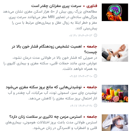
فناوری
سرعت پیری مغزتان چقدر است
مطالعه‌ای بزرگ روی بیش از ۵۰ هزار اسکن مغزی نشان می‌دهد
ویژگی‌های ساده‌ای در تصاویر MRI مغز می‌توانند سرعت پیری
مغز و خطر ابتلا به زوال عقل و بیماری‌های مرتبط با سن را
پیش‌بینی کنند.
۱۴۰۴-۰۴-۱۳ ۰۷:۳۰
جامعه
اهمیت تشخیص زودهنگام فشار خون بالا در
چیست؟
در صورتی که فشار خون بالا در طولانی مدت درمان نشود،
عوارض جدی مانند حملات قلبی، سکته مغزی و بیماری کلیوی را
به همراه خواهد داشت.
۱۴۰۴-۰۳-۱۰ ۰۹:۵۶
جامعه
نوشیدنی‌هایی که مانع بروز سکته مغزی می‏‌شود
نوشیدن چای سبز، اسموتی توت، آب مرکبات، آب چغندر و آب
انار احتمال بروز سکته مغزی را کاهش می‌دهد.
۱۴۰۴-۰۲-۲۰ ۰۹:۱۷
جامعه
استرس مزمن چه تاثیری بر سلامت زنان دارد؟
استرس طولانی مدت باعث بروز اختلالات هومونی، بیماری‌های
قلبی و اضطراب و افسردگی در زنان می‏‌شود.