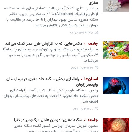
مغزی
بر اساس نتایج یک کارآزمایی بالینی تصادفی‌سازی شده، استفاده
از داروی آلتیپلاز (Alteplase) تا ۲۴ ساعت پس از بروز علائم
سکته مغزی، شانس بهبود بیماران را تا ۵۰ درصد در مقایسه با
درمان استاندارد ضدپلاکتی افزایش می‌دهد.
۱۴۰۳-۱۱-۲۸ ۰۸:۵۶
جامعه
مکمل‌هایی که به افزایش طول عمر کمک می‌کند
مصرف مکمل‌هایی مانند منیزیم، کورکومین، اسیدهای چرب امگا
۳، نیکوتین آمید، نیاسین و ویتامین D روند پیری را به تاخیر
می‌اندازد.
۱۴۰۳-۱۱-۲۱ ۰۹:۰۸
استان‌ها
راه‌اندازی بخش سکته حاد مغزی در بیمارستان
ولیعصر زنجان
رئیس دانشگاه علوم پزشکی استان زنجان گفت: با راه‌اندازی
بخش سکته حاد مغزی، ۱۴ تخت به تخت‌های بیمارستانی زنجان
اضافه شد.
۱۴۰۳-۱۱-۰۶ ۱۰:۲۸
جامعه
سکته مغزی؛ دومین عامل مرگ‌ومیر در دنیا
معاون آموزش سازمان اورژانس کشور گفت: سکته مغزی
دومین عامل مرگ‌ومیر در دنیا محسوب می‌شود.