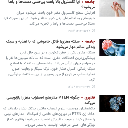
جامعه
آیا کلسترول بالا باعث بی‌حسی دست‌ها و پاها
می‏‌شود؟
افزایش سطح کلسترول مضر خون باعث می‏‌شود میزان
خونرسانی به اندام‌های بدن دچار اختلال شود، در این صورت فرد
مبتلا بی‌حسی دست‌ها و پاها را تجربه می‌کند.
۱۴۰۴-۰۵-۲۲ ۰۹:۰۲
جامعه
سکته مغزی؛ قاتل خاموشی که با تغذیه و سبک
زندگی سالم مهار می‌شود
سکته مغزی یکی از خطرناک‌ترین و در عین حال قابل
پیشگیری‌ترین اختلالات مغزی است که سالانه میلیون‌ها نفر را
در سراسر جهان درگیر می‌کند. متخصصان معتقدند با اصلاح
سبک زندگی، کنترل فشار خون، ترک سیگار و رعایت اصول
تغذیه سالم، می‌توان از بروز بسیاری از این سکته‌ها جلوگیری
کرد.
۱۴۰۴-۰۴-۳۱ ۱۲:۵۲
فناوری
چگونه PTEN مدارهای اضطراب مغز را بازنویسی
می‌کند
دانشمندان موسسه علوم اعصاب ماکس پلانک نشان داده‌اند که
حذف ژن PTEN در نورون‌های خاصی از آمیگدالا، مدارهای ترس
را مختل کرده و موجب افزایش اضطراب می‌شود؛ رفتاری که از
ویژگی‌های اصلی در طیف اوتیسم به‌شمار می‌رود.