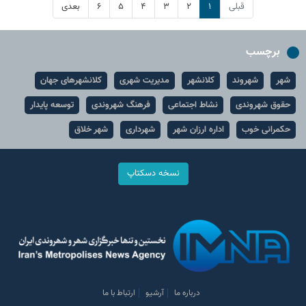
قبلی
۱
۲
۳
۴
۵
۶
بعدی
برچسب
شهر
شهروند
کلانشهر
مدیریت شهری
کلانشهرهای جهان
حقوق شهروندی
نشاط اجتماعی
فرهنگ شهروندی
توسعه پایدار
حکمرانی خوب
اداره ارزان شهر
شهرداری
شهر خلاق
نسخه دسکتاپ
درباره ما
آرشیو
ارتباط با ما