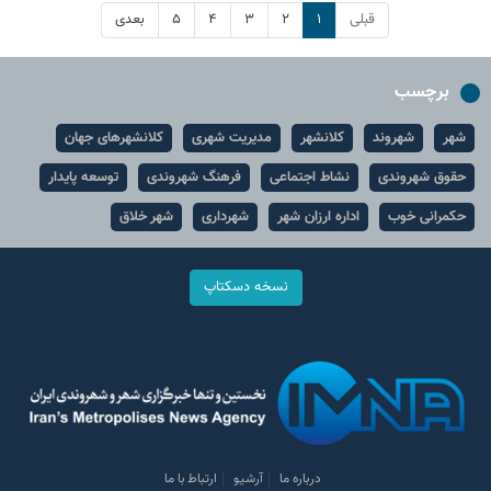
قبلی
۱
۲
۳
۴
۵
بعدی
برچسب
شهر
شهروند
کلانشهر
مدیریت شهری
کلانشهرهای جهان
حقوق شهروندی
نشاط اجتماعی
فرهنگ شهروندی
توسعه پایدار
حکمرانی خوب
اداره ارزان شهر
شهرداری
شهر خلاق
نسخه دسکتاپ
درباره ما
آرشیو
ارتباط با ما