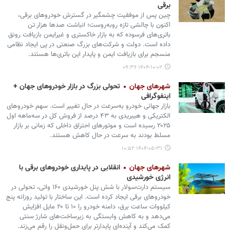
برقی
چین پس از موفقیت چشمگیر در گسترش خودروهای برقی،
اکنون با چالشی تازه روبه‌روست؛ انباشت صدها هزار تن
باتری‌های فرسوده که به بازار خاکستری و غیرایمن بازیافت رونق
داده است. دولت و شرکت‌های بزرگ صنعتی در پی ایجاد نظامی
منسجم برای بازیافت ایمن و پایدار این باتری‌ها هستند.
۱۴۰۴-۱۰-۰۲ ۰۹:۳۶
شهرهای جهان
تحولی بزرگ در بازار خودروهای جهان +
اینفوگرافی
بازار جهانی خودرو به‌سرعت در حال تغییر است. سهم خودروهای
الکتریکی و هیبریدی به ۴۳ درصد از فروش کل در سه‌ماهه اول
۲۰۲۵ رسیده است و موتورهای احتراق داخلی که زمانی بر بازار
مسلط بودند به سرعت در حال کاهش هستند.
۱۴۰۴-۰۵-۳۱ ۱۰:۵۲
شهرهای جهان
انقلابی در پایداری خودروهای برقی با
انرژی خورشیدی
سیستم دارت‌سولار با شش پنل خورشیدی ۱۶۰ واتی، تحولی در
خودروهای برقی ایجاد کرده است. این ساختار با تولید روزانه پنج
کیلووات ساعت برق، دامنه خودرو را ۱۰ تا ۲۰ مایل افزایش
می‌دهد و به کاهش وابستگی به زیرساخت‌های شارژ سنتی
کمک می‌کند و آینده‌ای پایدارتر برای حمل‌ونقل را رقم می‌زند.