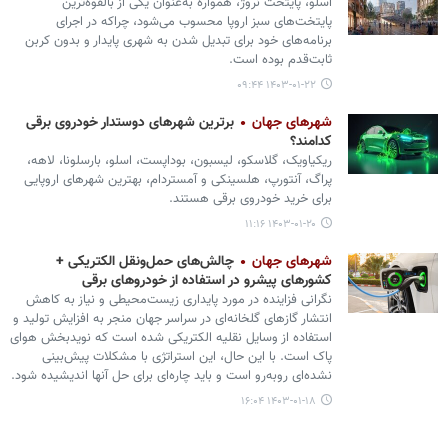
اسلو، پایتخت نروژ، همواره به‌عنوان یکی از بالقوه‌ترین
پایتخت‌های سبز اروپا محسوب می‌شود، چراکه در اجرای
برنامه‌های خود برای تبدیل شدن به شهری پایدار و بدون کربن
ثابت‌قدم بوده است.
۱۴۰۳-۰۱-۲۲ ۰۹:۴۴
شهرهای جهان
برترین شهرهای دوستدار خودروی برقی
کدامند؟
ریکیاویک، گلاسکو، لیسبون، بوداپست، اسلو، بارسلونا، لاهه،
پراگ، آنتورپ، هلسینکی و آمستردام، بهترین شهرهای اروپایی
برای خرید خودروی برقی هستند.
۱۴۰۳-۰۱-۲۰ ۱۱:۱۶
شهرهای جهان
چالش‌های حمل‌ونقل الکتریکی +
کشورهای پیشرو در استفاده از خودروهای برقی
نگرانی فزاینده در مورد پایداری زیست‌محیطی و نیاز به کاهش
انتشار گازهای گلخانه‌ای در سراسر جهان منجر به افزایش تولید و
استفاده از وسایل نقلیه الکتریکی شده است که نویدبخش هوای
پاک است. با این حال، این استراتژی با مشکلات پیش‌بینی
نشده‌ای روبه‌رو است و باید چاره‌ای برای حل آنها اندیشیده شود.
۱۴۰۳-۰۱-۱۸ ۱۶:۰۴