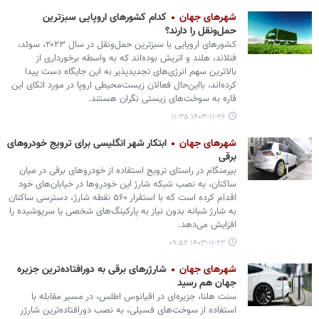
شهرهای جهان
کدام کشورهای اروپایی سبزترین
حمل‌ونقل را دارند؟
کشورهای اروپایی با سبزترین حمل‌ونقل در سال ۲۰۲۳، سوئد،
فنلاند، هلند و اتریش بوده‌اند که به واسطه برخورداری از
بالاترین سهم انرژی‌های تجدیدپذیر به این جایگاه دست پیدا
کرده‌اند، بااین‌حال فعالان زیست‌محیطی اروپا در مورد اتکای این
قاره به سوخت‌های زیستی نگران هستند.
۱۴۰۳-۱۱-۲۶ ۱۱:۳۵
شهرهای جهان
ابتکار شهر انگلیسی برای ترویج خودروهای
برقی
بیرمنگام در راستای ترویج استفاده از خودروهای برقی در میان
ساکنان، به نصب شبکه شارژ این خودروها در خیابان‌های خود
اقدام کرده است که با استقرار ۵۶۰ نقطه شارژ، دسترسی ساکنان
به شارژ شبانه بدون نیاز به پارکینگ‌های شخصی یا سرپوشیده را
افزایش می‌دهد.
۱۴۰۳-۱۱-۲۲ ۰۹:۵۲
شهرهای جهان
شارژرهای برقی به دورافتاده‌ترین جزیره
جهان هم رسید
سنت هلنا، جزیره‌ای در اقیانوس اطلس، در مسیر مقابله با
استفاده از سوخت‌های فسیلی، به نصب دورافتاده‌ترین شارژر