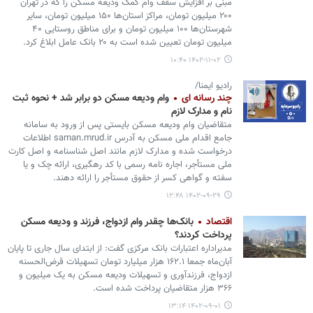
مبنی بر افزایش سقف وام کمک ودیعه مسکن را که در تهران
۲۰۰ میلیون تومان‌، مراکز استان‌ها ۱۵۰ میلیون تومان، سایر
شهرستان‌ها ۱۰۰ میلیون تومان و برای مناطق روستایی ۴۰
میلیون تومان تعیین شده است به ۲۰ بانک عامل ابلاغ کرد.
۱۴۰۲-۱۱-۰۲ ۱۰:۴۰
رادیو ایمنا/
چند رسانه ای
وام ودیعه مسکن دو برابر شد + نحوه ثبت
نام و مدارک لازم
متقاضیان وام ودیعه مسکن بایستی پس از ورود به سامانه
جامع اقدام ملی مسکن به آدرس saman.mrud.ir اطلاعات
درخواست شده و مدارک لازم مانند اصل شناسنامه و اصل کارت
ملی مستأجر، اجاره نامه رسمی با کد رهگیری، ارائه چک و یا
سفته و گواهی کسر از حقوق مستأجر را ارائه دهند.
۱۴۰۲-۰۹-۲۹ ۱۲:۴۸
اقتصاد
بانک‌ها چقدر وام ازدواج، فرزند و ودیعه مسکن
پرداخت کردند؟
مدیراداره اعتبارات بانک مرکزی گفت:‌ از ابتدای سال جاری تا پایان
آبان‌ماه جمعا ۱۶۲.۱ هزار میلیارد تومان تسهیلات قرض‌الحسنه
ازدواج، فرزندآوری و تسهیلات ودیعه مسکن به یک میلیون و
۳۶۶ هزار متقاضیان پرداخت شده است.
۱۴۰۲-۰۹-۰۱ ۱۳:۱۴