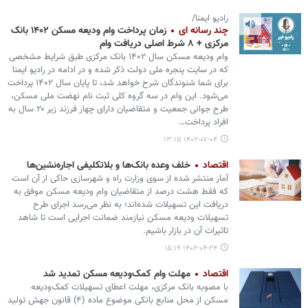
رادیو ایمنا/
چند رسانه ای
زمان پرداخت وام ودیعه مسکن ۱۴۰۲ بانک
مرکزی + ۸ شرط اصلی دریافت وام
وام ودیعه مسکن سال ۱۴۰۲ بانک مرکزی طبق شرایط مشخصی
که در سایت پنجره ملی دولت ذکر شده و در ادامه در رادیو ایمنا
برای شما شنوندگان شرح خواهد شد، تا پایان سال ۱۴۰۲ پرداخت
می‌شود. این وام در سه گروه کلی ثبت نام نهضت ملی مسکن،
طرح جوانی جمعیت و متقاضیان دارای چهار فرزند زیر ۲۰ سال به
افراد پرداخت…
۱۴۰۲-۰۷-۰۴ ۱۳:۱۵
اقتصاد
خلف وعده بانک‌ها و بلاتکلیفی اجاره‌نشین‌ها
آمار منتشر شده از سوی وزارت راه و شهرسازی حاکی از آن است
که فقط هشت درصد از متقاضیان وام ودیعه مسکن موفق به
دریافت این تسهیلات شده‌اند؛ به نظر می‌رسد اجرای طرح
تسهیلات ودیعه مسکن نیازمند ضمانت اجرایی است تا شاهد
تاثیرات آن در بازار باشیم.
۱۴۰۲-۰۴-۲۴ ۱۵:۱۹
اقتصاد
مهلت وام کمک‌ودیعه مسکن تمدید شد
با مصوبه بانک مرکزی، مهلت اعطای تسهیلات کمک‌ودیعه
مسکن از محل منابع بانکی موضوع ماده (۴) قانون جهش تولید