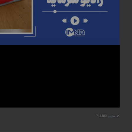
کد مطلب
713382