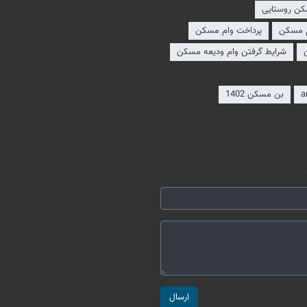
کن روستایی
م مسکن
پرداخت وام مسکن
شرایط گرفتن وام ودیعه مسکن
a
بن مسکن 1402
ارسال