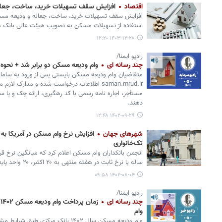
اقتصاد
افزایش سقف تسهیلات خرید، ساخت، جعال
افزایش سقف تسهیلات خرید، ساخت، جعاله و ودیعه مسک
استفاده از تسهیلات مسکن به تصویب هیئت عالی بانک م
۱۴۰۳-۱۲-۲۸ ۱۲:۲۰
رادیو ایمنا/
چند رسانه ای
وام ودیعه مسکن دو برابر شد + نحوه 
متقاضیان وام ودیعه مسکن بایستی پس از ورود به ساما
saman.mrud.ir اطلاعات درخواست شده و مدارک 
مستأجر، اجاره نامه رسمی با کد رهگیری، ارائه چک و یا س
دهند.
۱۴۰۲-۰۹-۲۹ ۱۲:۴۸
شهرهای جهان
افزایش نرخ وام مسکن در آمریکا به
تک‌خانواری
ساله با نرخ ثابت در هفته منتهی به ۲۰ اکتبر، ۲۰ واحد پایه نسبت به هفته قبل افزایش یافته است.
۱۴۰۲-۰۸-۰۴ ۰۹:۵۸
رادیو ایمنا/
چند رسانه ای
وام
وام ودیعه مسکن سال ۱۴۰۲ بانک مرکزی