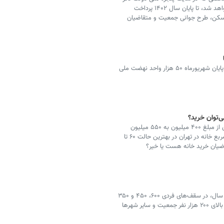
شده و در ادامه در رادیو ایمنا برای شما شنوندگان شرح خواهد شد، تا پایان سال ۱۴۰۲ پرداخت
مسکن، طرح جوانی جمعیت و متقاضیان
آن‌طور که بنیاد مسکن انقلاب اسلامی اعلام کرده است تا پایان شهریورماه ۵۰ هزار واحد نهضت ملی
در رادیو اقتصاد امروز ایمنا به خبر افزایش وام خرید مسکن از مبلغ ۴۰۰ میلیون به ۵۵۰ میلیون
تومان می‌پردازیم. طبق بررسی‌های میدانی قیمت هر متر مربع خانه در تهران در بهترین حالت ۶۰ تا
تسهیلات کمک ودیعه مسکن با دوره بازپرداخت حداکثر ۵ سال، در سقف‌های فردی ۶۰۰، ۴۵۰ و ۳۵۰
میلیون ریال به ترتیب در تهران، مراکز استان‌ها و شهرهای بالای ۲۰۰ هزار نفر جمعیت و سایر شهرها