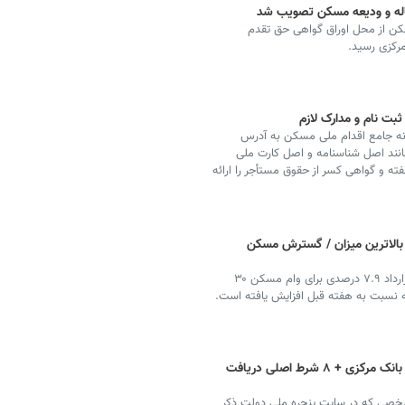
ه و ودیعه مسکن تصویب شد
ن از محل اوراق گواهی حق تقدم
رکزی رسید.
ثبت نام و مدارک لازم
نه جامع اقدام ملی مسکن به آدرس
لازم مانند اصل شناسنامه و اصل کارت ملی
فته و گواهی کسر از حقوق مستأجر را ارائه
 بالاترین میزان / گسترش مسکن
انجمن بانکداران وام مسکن اعلام کرد که میانگین نرخ قرارداد ۷.۹ درصدی برای وام مسکن ۳۰
زمان پرداخت وام ودیعه مسکن ۱۴۰۲ بانک مرکزی + ۸ شرط اصلی دریافت
 طبق شرایط مشخصی که در سایت پنجره ملی دولت ذکر