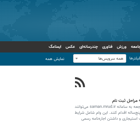
امعه
ورزش
فناوری
چندرسانه‌ای
عکس
ایمنامگ
یلترها
همه سرویس‌ها
نمایش همه
ثبت‌نام وام ودیعه مسکن ۱۴۰۴ آغاز شد؛ متقاضیان با مراجعه به سامانه saman.mrud.ir می‌توانند
 ۲۳ درصد و بازپرداخت پنج‌ساله اقدام کنند. این وام شامل شرایط
ستیجاری و داشتن اجاره‌نامه رسمی