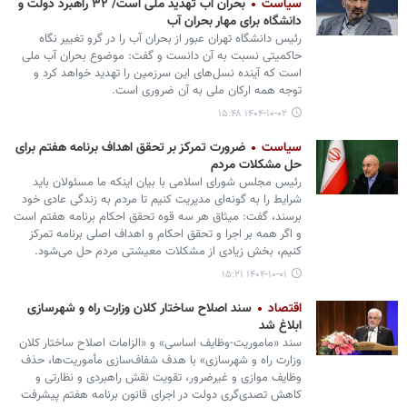
سیاست
بحران آب تهدید ملی است/ ۳۲ راهبرد دولت و
دانشگاه برای مهار بحران آب
رئیس دانشگاه تهران عبور از بحران آب را در گرو تغییر نگاه
حاکمیتی نسبت به آن دانست و گفت: موضوع بحران آب ملی
است که آینده نسل‌های این سرزمین را تهدید خواهد کرد و
توجه همه ارکان ملی به آن ضروری است.
۱۴۰۴-۱۰-۰۲ ۱۵:۴۸
سیاست
ضرورت تمرکز بر تحقق اهداف برنامه هفتم برای
حل مشکلات مردم
رئیس مجلس شورای اسلامی با بیان اینکه ما مسئولان باید
شرایط را به گونه‌ای مدیریت کنیم تا مردم به زندگی عادی خود
برسند، گفت: میثاق هر سه قوه تحقق احکام برنامه هفتم است
و اگر همه بر اجرا و تحقق احکام و اهداف اصلی برنامه تمرکز
کنیم، بخش زیادی از مشکلات معیشتی مردم حل می‌شود.
۱۴۰۴-۱۰-۰۱ ۱۵:۲۱
اقتصاد
سند اصلاح ساختار کلان وزارت راه و شهرسازی
ابلاغ شد
سند «ماموریت-وظایف اساسی» و «الزامات اصلاح ساختار کلان
وزارت راه و شهرسازی» با هدف شفاف‌سازی مأموریت‌ها، حذف
وظایف موازی و غیرضرور، تقویت نقش راهبردی و نظارتی و
کاهش تصدی‌گری دولت در اجرای قانون برنامه هفتم پیشرفت