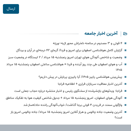
ارسال
آخرین اخبار جامعه
۴ فوتی و ۳ مصدوم در سانحه دلخراش محور اژیه–ورزنه
گزارش کامل هواشناسی اصفهان برای امروز و فردا/ گرمای ۴۲ درجه‌ای در آران و بیدگل
وضعیت و شاخص آلودگی هوای تهران امروز پنجشنبه ۱۵ مرداد / ۲ ایستگاه در وضعیت سبز
آب و هوای اصفهان طی چند روز آینده و فردا + هواشناسی ساعتی اصفهان پنجشنبه ۱۵ مرداد
۱۴۰۵
پیش‌بینی هواشناسی پاییز ۱۴۰۵/ آیا پاییزی پربارش در پیش داریم؟
آخرین اخبار معافیت سربازان فراری + اطلاعیه فراجا
فراجا: ویدئوهای بازنشرشده از سخنگوی پلیس و اخبار منتشره درباره حجاب جعلی است
آلودگی هوای اصفهان، امروز پنجشنبه ۱۵ مرداد + جدول شاخص کیفیت هوا به تفکیک مناطق
واژگونی سمند در فریدن ۴ فوتی برجا گذاشت/ خواب‌آلودگی راننده حادثه‌ساز شد
آخرین وضعیت جاده چالوس و هراز آنلاین امروز پنجشنبه ۱۵ مرداد/ جاده چالوس امروز باز
است؟