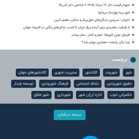
نمودار قیمت دلار ۱۷ مرداد ۱۴۰۵ + شاخص دلار آمریکا
شهر زیبا پول‌ساز می‌شود
تایوان؛ سرزمین جنگل‌های غول‌پیکر و مخازن عظیم کربن
از ظرفیت راهبردی برای آینده برق ایران تا کسب مدال‌های رنگین در المپیاد جهانی
فرمول نوین شهرها؛ خودرو کمتر، سفر بیشتر
چرا پکن پایتخت معماری جهان شد؟
برچسب
شهر
شهروند
کلانشهر
مدیریت شهری
کلانشهرهای جهان
حقوق شهروندی
نشاط اجتماعی
فرهنگ شهروندی
توسعه پایدار
حکمرانی خوب
اداره ارزان شهر
شهرداری
شهر خلاق
نسخه دسکتاپ